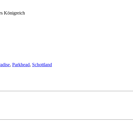
es Königreich
adise
,
Parkhead
,
Schottland