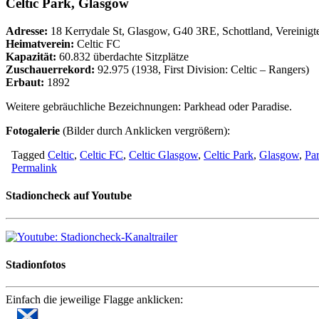
Celtic Park, Glasgow
Adresse:
18 Kerrydale St, Glasgow, G40 3RE, Schottland, Vereinigt
Heimatverein:
Celtic FC
Kapazität:
60.832 überdachte Sitzplätze
Zuschauerrekord:
92.975 (1938, First Division: Celtic – Rangers)
Erbaut:
1892
Weitere gebräuchliche Bezeichnungen: Parkhead oder Paradise.
Fotogalerie
(Bilder durch Anklicken vergrößern):
Tagged
Celtic
,
Celtic FC
,
Celtic Glasgow
,
Celtic Park
,
Glasgow
,
Par
Permalink
Stadioncheck auf Youtube
Stadionfotos
Einfach die jeweilige Flagge anklicken: