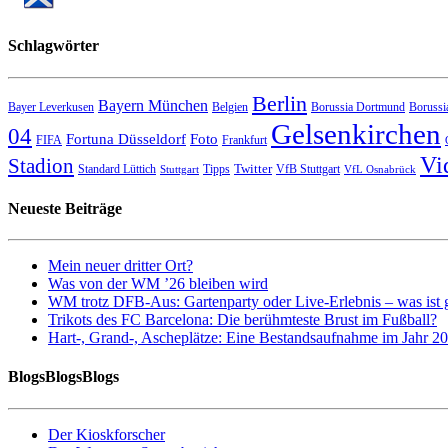
Schlagwörter
Berlin
Bayern München
Bayer Leverkusen
Belgien
Borussia Dortmund
Borussi
Gelsenkirchen
04
Fortuna Düsseldorf
Foto
FIFA
Frankfurt
Vi
Stadion
Twitter
Standard Lüttich
Tipps
VfB Stuttgart
Stuttgart
VfL Osnabrück
Neueste Beiträge
Mein neuer dritter Ort?
Was von der WM ’26 bleiben wird
WM trotz DFB-Aus: Gartenparty oder Live-Erlebnis – was ist 
Trikots des FC Barcelona: Die berühmteste Brust im Fußball?
Hart-, Grand-, Ascheplätze: Eine Bestandsaufnahme im Jahr 2
BlogsBlogsBlogs
Der Kioskforscher