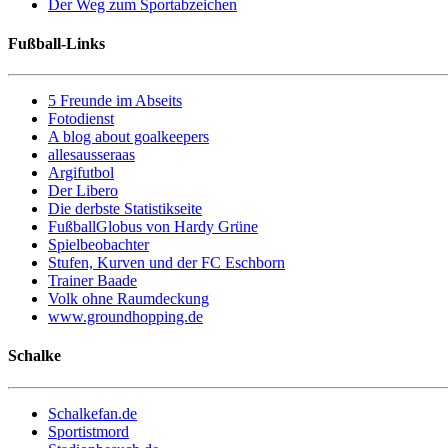
Der Weg zum Sportabzeichen
Fußball-Links
5 Freunde im Abseits
Fotodienst
A blog about goalkeepers
allesausseraas
Argifutbol
Der Libero
Die derbste Statistikseite
FußballGlobus von Hardy Grüne
Spielbeobachter
Stufen, Kurven und der FC Eschborn
Trainer Baade
Volk ohne Raumdeckung
www.groundhopping.de
Schalke
Schalkefan.de
Sportistmord