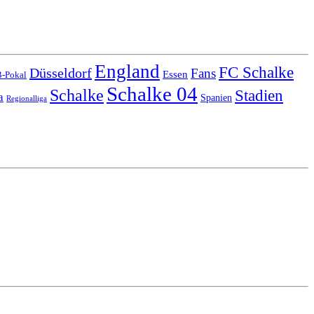
England
FC Schalke
Düsseldorf
Fans
Essen
-Pokal
Schalke 04
Schalke
Stadien
a
Spanien
Regionalliga