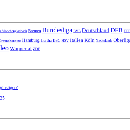
Bundesliga
DFB
Deutschland
Bremen
DFB
a Mönchengladbach
BVB
Italien
Köln
Oberlig
Hamburg
Hertha BSC
HSV
Niederlande
Groundhopping
deo
Wuppertal
ZDF
günstiger?
025