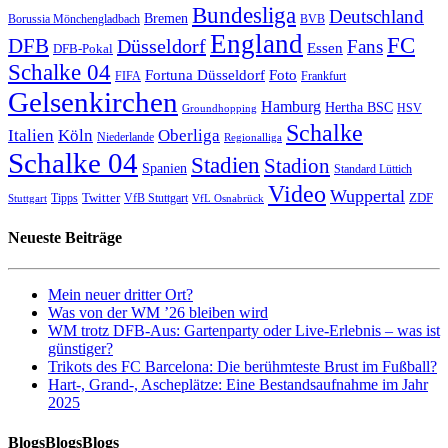
Bundesliga
Deutschland
Bremen
Borussia Mönchengladbach
BVB
England
FC
DFB
Düsseldorf
Fans
Essen
DFB-Pokal
Schalke 04
Fortuna Düsseldorf
Foto
FIFA
Frankfurt
Gelsenkirchen
Hamburg
Hertha BSC
HSV
Groundhopping
Schalke
Italien
Köln
Oberliga
Niederlande
Regionalliga
Schalke 04
Stadien
Stadion
Spanien
Standard Lüttich
Video
Wuppertal
Twitter
ZDF
Tipps
VfB Stuttgart
Stuttgart
VfL Osnabrück
Neueste Beiträge
Mein neuer dritter Ort?
Was von der WM ’26 bleiben wird
WM trotz DFB-Aus: Gartenparty oder Live-Erlebnis – was ist
günstiger?
Trikots des FC Barcelona: Die berühmteste Brust im Fußball?
Hart-, Grand-, Ascheplätze: Eine Bestandsaufnahme im Jahr
2025
BlogsBlogsBlogs