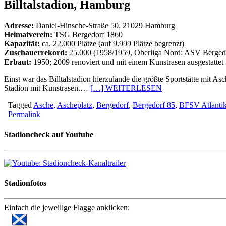
Billtalstadion, Hamburg
Adresse:
Daniel-Hinsche-Straße 50, 21029 Hamburg
Heimatverein:
TSG Bergedorf 1860
Kapazität:
ca. 22.000 Plätze (auf 9.999 Plätze begrenzt)
Zuschauerrekord:
25.000 (1958/1959, Oberliga Nord: ASV Berged
Erbaut:
1950; 2009 renoviert und mit einem Kunstrasen ausgestattet
Einst war das Billtalstadion hierzulande die größte Sportstätte mit 
Stadion mit Kunstrasen.…
[…] WEITERLESEN
Tagged
Asche
,
Ascheplatz
,
Bergedorf
,
Bergedorf 85
,
BFSV Atlanti
Permalink
Stadioncheck auf Youtube
Stadionfotos
Einfach die jeweilige Flagge anklicken: