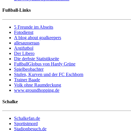
Fußball-Links
5 Freunde im Abseits
Fotodienst
A blog about goalkeepers
allesausseraas
Argifutbol
Der Libero
Die derbste Statistikseite
FußballGlobus von Hardy Grüne
Spielbeobachter
Stufen, Kurven und der FC Eschborn
Trainer Baade
Volk ohne Raumdeckung
www.groundhopping.de
Schalke
Schalkefan.de
Sportistmord
Stadionbesuch.de