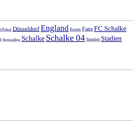
England
FC Schalke
Düsseldorf
Fans
Essen
-Pokal
Schalke 04
Schalke
Stadien
a
Spanien
Regionalliga