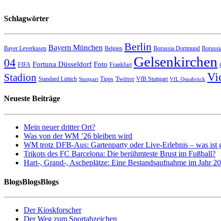
Schlagwörter
Berlin
Bayern München
Bayer Leverkusen
Belgien
Borussia Dortmund
Borussi
Gelsenkirchen
04
Fortuna Düsseldorf
Foto
FIFA
Frankfurt
Vi
Stadion
Twitter
Standard Lüttich
Tipps
VfB Stuttgart
Stuttgart
VfL Osnabrück
Neueste Beiträge
Mein neuer dritter Ort?
Was von der WM ’26 bleiben wird
WM trotz DFB-Aus: Gartenparty oder Live-Erlebnis – was ist 
Trikots des FC Barcelona: Die berühmteste Brust im Fußball?
Hart-, Grand-, Ascheplätze: Eine Bestandsaufnahme im Jahr 2
BlogsBlogsBlogs
Der Kioskforscher
Der Weg zum Sportabzeichen