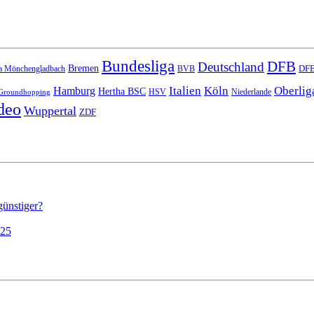
Bundesliga
DFB
Deutschland
Bremen
DFB
a Mönchengladbach
BVB
Italien
Köln
Oberlig
Hamburg
Hertha BSC
HSV
Niederlande
Groundhopping
deo
Wuppertal
ZDF
günstiger?
025