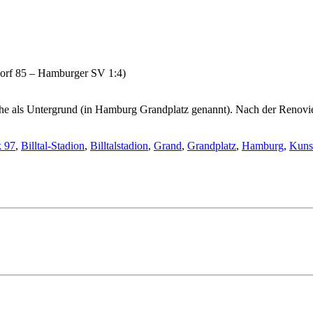
orf 85 – Hamburger SV 1:4)
Asche als Untergrund (in Hamburg Grandplatz genannt). Nach der Renovi
k 97
,
Billtal-Stadion
,
Billtalstadion
,
Grand
,
Grandplatz
,
Hamburg
,
Kuns