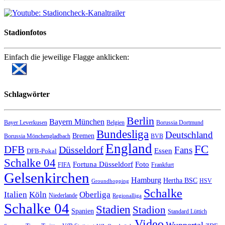
Stadionfotos
Einfach die jeweilige Flagge anklicken:
Schlagwörter
Berlin
Bayern München
Bayer Leverkusen
Belgien
Borussia Dortmund
Bundesliga
Deutschland
Bremen
Borussia Mönchengladbach
BVB
England
FC
DFB
Düsseldorf
Fans
Essen
DFB-Pokal
Schalke 04
Fortuna Düsseldorf
Foto
FIFA
Frankfurt
Gelsenkirchen
Hamburg
Hertha BSC
HSV
Groundhopping
Schalke
Italien
Köln
Oberliga
Niederlande
Regionalliga
Schalke 04
Stadien
Stadion
Spanien
Standard Lüttich
Video
Wuppertal