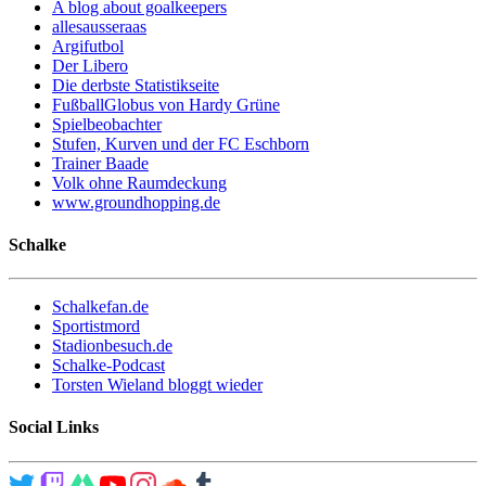
A blog about goalkeepers
allesausseraas
Argifutbol
Der Libero
Die derbste Statistikseite
FußballGlobus von Hardy Grüne
Spielbeobachter
Stufen, Kurven und der FC Eschborn
Trainer Baade
Volk ohne Raumdeckung
www.groundhopping.de
Schalke
Schalkefan.de
Sportistmord
Stadionbesuch.de
Schalke-Podcast
Torsten Wieland bloggt wieder
Social Links