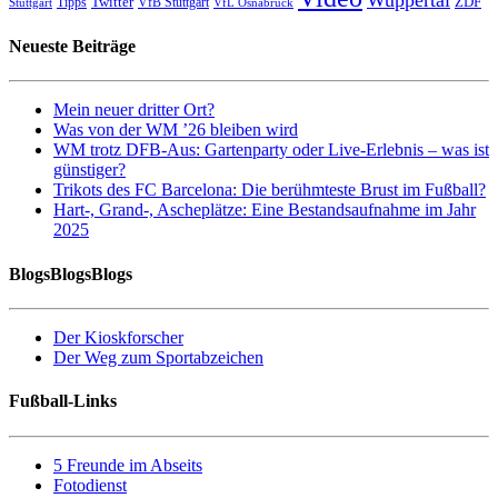
Twitter
ZDF
Tipps
VfB Stuttgart
Stuttgart
VfL Osnabrück
Neueste Beiträge
Mein neuer dritter Ort?
Was von der WM ’26 bleiben wird
WM trotz DFB-Aus: Gartenparty oder Live-Erlebnis – was ist
günstiger?
Trikots des FC Barcelona: Die berühmteste Brust im Fußball?
Hart-, Grand-, Ascheplätze: Eine Bestandsaufnahme im Jahr
2025
BlogsBlogsBlogs
Der Kioskforscher
Der Weg zum Sportabzeichen
Fußball-Links
5 Freunde im Abseits
Fotodienst