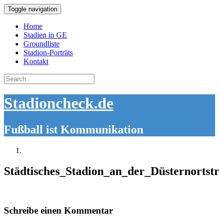
Toggle navigation
Home
Stadien in GE
Groundliste
Stadion-Porträts
Kontakt
Search
for:
Stadioncheck.de
Fußball ist Kommunikation
Städtisches_Stadion_an_der_Düsternorts
Schreibe einen Kommentar