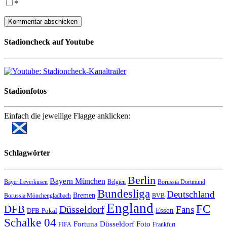
*
Stadioncheck auf Youtube
Stadionfotos
Einfach die jeweilige Flagge anklicken:
Schlagwörter
Berlin
Bayern München
Bayer Leverkusen
Belgien
Borussia Dortmund
Bundesliga
Deutschland
Bremen
Borussia Mönchengladbach
BVB
England
FC
DFB
Düsseldorf
Fans
Essen
DFB-Pokal
Schalke 04
Fortuna Düsseldorf
Foto
FIFA
Frankfurt