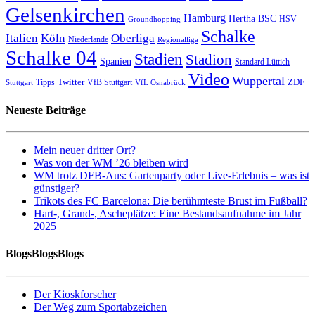
Gelsenkirchen
Hamburg
Hertha BSC
HSV
Groundhopping
Schalke
Italien
Köln
Oberliga
Niederlande
Regionalliga
Schalke 04
Stadien
Stadion
Spanien
Standard Lüttich
Video
Wuppertal
Twitter
ZDF
Tipps
VfB Stuttgart
Stuttgart
VfL Osnabrück
Neueste Beiträge
Mein neuer dritter Ort?
Was von der WM ’26 bleiben wird
WM trotz DFB-Aus: Gartenparty oder Live-Erlebnis – was ist
günstiger?
Trikots des FC Barcelona: Die berühmteste Brust im Fußball?
Hart-, Grand-, Ascheplätze: Eine Bestandsaufnahme im Jahr
2025
BlogsBlogsBlogs
Der Kioskforscher
Der Weg zum Sportabzeichen