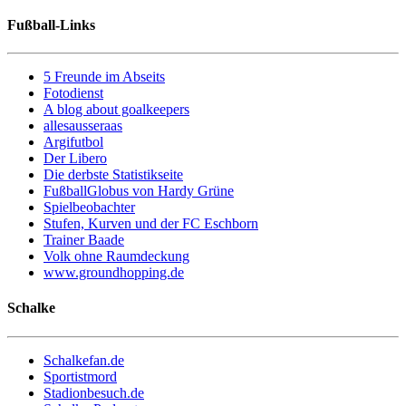
Fußball-Links
5 Freunde im Abseits
Fotodienst
A blog about goalkeepers
allesausseraas
Argifutbol
Der Libero
Die derbste Statistikseite
FußballGlobus von Hardy Grüne
Spielbeobachter
Stufen, Kurven und der FC Eschborn
Trainer Baade
Volk ohne Raumdeckung
www.groundhopping.de
Schalke
Schalkefan.de
Sportistmord
Stadionbesuch.de