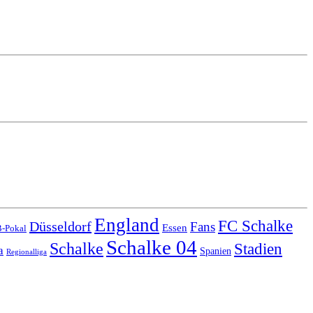
England
FC Schalke
Düsseldorf
Fans
Essen
-Pokal
Schalke 04
Schalke
Stadien
a
Spanien
Regionalliga