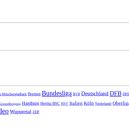
Bundesliga
DFB
Deutschland
Bremen
DFB
a Mönchengladbach
BVB
Italien
Köln
Oberlig
Hamburg
Hertha BSC
HSV
Niederlande
Groundhopping
deo
Wuppertal
ZDF