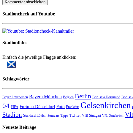
Stadioncheck auf Youtube
Stadionfotos
Einfach die jeweilige Flagge anklicken:
Schlagwörter
Berlin
Bayern München
Bayer Leverkusen
Belgien
Borussia Dortmund
Borussi
Gelsenkirchen
04
Fortuna Düsseldorf
Foto
FIFA
Frankfurt
Vi
Stadion
Twitter
Standard Lüttich
Tipps
VfB Stuttgart
Stuttgart
VfL Osnabrück
Neueste Beiträge