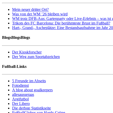
Mein neuer dritter Ort?
Was von der WM ’26 bleiben wird
WM trotz DFB-Aus: Gartenparty oder Live-Erlebnis – was ist 
Trikots des FC Barcelona: Die berühmteste Brust im Fußball?
Hart-, Grand-, Ascheplätze: Eine Bestandsaufnahme im Jahr 2
BlogsBlogsBlogs
Der Kioskforscher
Der Weg zum Sportabzeichen
Fußball-Links
5 Freunde im Abseits
Fotodienst
A blog about goalkeepers
allesausseraas
Argifutbol
Der Libero
Die derbste Statistikseite
FußballGlobus von Hardy Grüne