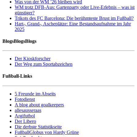
Was von der WM ’26 bleiben wird
WM trotz DFB-Aus: Gartenparty oder Live-Erlebnis – was ist
günstiger?
Trikots des FC Barcelona: Die berühmteste Brust im Fußball?
Hart-, Grand-, Ascheplätze: Eine Bestandsaufnahme im Jahr
2025
BlogsBlogsBlogs
Der Kioskforscher
Der Weg zum Sportabzeichen
Fußball-Links
5 Freunde im Abseits
Fotodienst
A blog about goalkeepers
allesausseraas
Argifutbol
Der Libero
Die derbste Statistikseite
FußballGlobus von Hardy Grüne