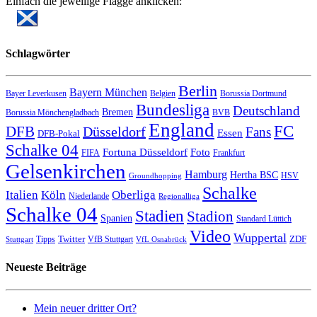
Einfach die jeweilige Flagge anklicken:
Schlagwörter
Berlin
Bayern München
Bayer Leverkusen
Belgien
Borussia Dortmund
Bundesliga
Deutschland
Bremen
Borussia Mönchengladbach
BVB
England
FC
DFB
Düsseldorf
Fans
Essen
DFB-Pokal
Schalke 04
Fortuna Düsseldorf
Foto
FIFA
Frankfurt
Gelsenkirchen
Hamburg
Hertha BSC
HSV
Groundhopping
Schalke
Italien
Köln
Oberliga
Niederlande
Regionalliga
Schalke 04
Stadien
Stadion
Spanien
Standard Lüttich
Video
Wuppertal
Twitter
ZDF
Tipps
VfB Stuttgart
Stuttgart
VfL Osnabrück
Neueste Beiträge
Mein neuer dritter Ort?