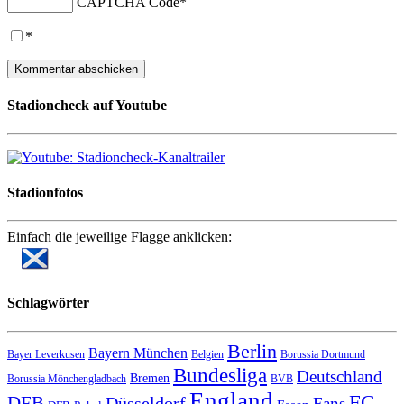
CAPTCHA Code
*
*
Stadioncheck auf Youtube
Stadionfotos
Einfach die jeweilige Flagge anklicken:
Schlagwörter
Berlin
Bayern München
Bayer Leverkusen
Belgien
Borussia Dortmund
Bundesliga
Deutschland
Bremen
Borussia Mönchengladbach
BVB
England
FC
DFB
Düsseldorf
Fans