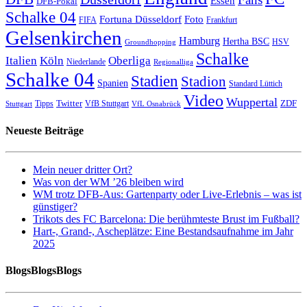
Essen
DFB-Pokal
Schalke 04
Fortuna Düsseldorf
Foto
FIFA
Frankfurt
Gelsenkirchen
Hamburg
Hertha BSC
HSV
Groundhopping
Schalke
Italien
Köln
Oberliga
Niederlande
Regionalliga
Schalke 04
Stadien
Stadion
Spanien
Standard Lüttich
Video
Wuppertal
Twitter
ZDF
Tipps
VfB Stuttgart
Stuttgart
VfL Osnabrück
Neueste Beiträge
Mein neuer dritter Ort?
Was von der WM ’26 bleiben wird
WM trotz DFB-Aus: Gartenparty oder Live-Erlebnis – was ist
günstiger?
Trikots des FC Barcelona: Die berühmteste Brust im Fußball?
Hart-, Grand-, Ascheplätze: Eine Bestandsaufnahme im Jahr
2025
BlogsBlogsBlogs