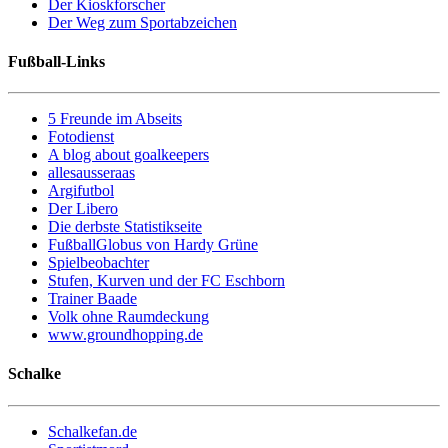
Der Kioskforscher
Der Weg zum Sportabzeichen
Fußball-Links
5 Freunde im Abseits
Fotodienst
A blog about goalkeepers
allesausseraas
Argifutbol
Der Libero
Die derbste Statistikseite
FußballGlobus von Hardy Grüne
Spielbeobachter
Stufen, Kurven und der FC Eschborn
Trainer Baade
Volk ohne Raumdeckung
www.groundhopping.de
Schalke
Schalkefan.de