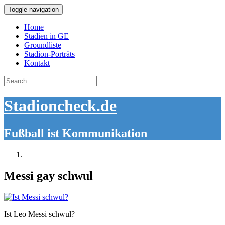
Toggle navigation
Home
Stadien in GE
Groundliste
Stadion-Porträts
Kontakt
Search
for:
Stadioncheck.de
Fußball ist Kommunikation
Messi gay schwul
Ist Leo Messi schwul?