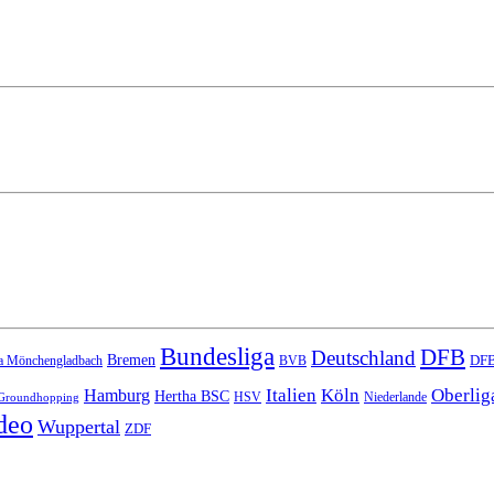
Bundesliga
DFB
Deutschland
Bremen
DFB
a Mönchengladbach
BVB
Italien
Köln
Oberlig
Hamburg
Hertha BSC
HSV
Niederlande
Groundhopping
deo
Wuppertal
ZDF