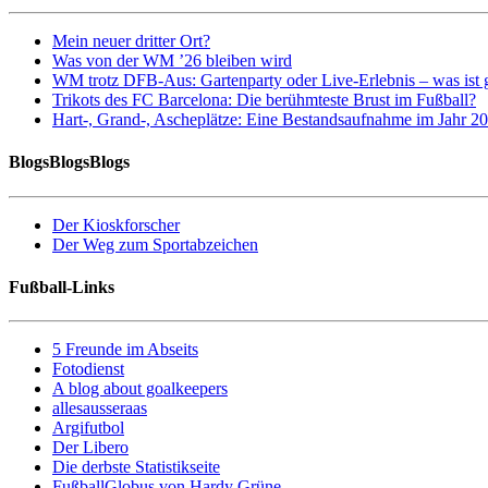
Mein neuer dritter Ort?
Was von der WM ’26 bleiben wird
WM trotz DFB-Aus: Gartenparty oder Live-Erlebnis – was ist 
Trikots des FC Barcelona: Die berühmteste Brust im Fußball?
Hart-, Grand-, Ascheplätze: Eine Bestandsaufnahme im Jahr 2
BlogsBlogsBlogs
Der Kioskforscher
Der Weg zum Sportabzeichen
Fußball-Links
5 Freunde im Abseits
Fotodienst
A blog about goalkeepers
allesausseraas
Argifutbol
Der Libero
Die derbste Statistikseite
FußballGlobus von Hardy Grüne