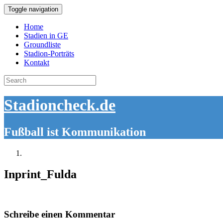
Toggle navigation
Home
Stadien in GE
Groundliste
Stadion-Porträts
Kontakt
Search
for:
Stadioncheck.de
Fußball ist Kommunikation
Inprint_Fulda
Schreibe einen Kommentar