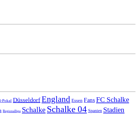
England
FC Schalke
Düsseldorf
Fans
Essen
-Pokal
Schalke 04
Schalke
Stadien
a
Spanien
Regionalliga