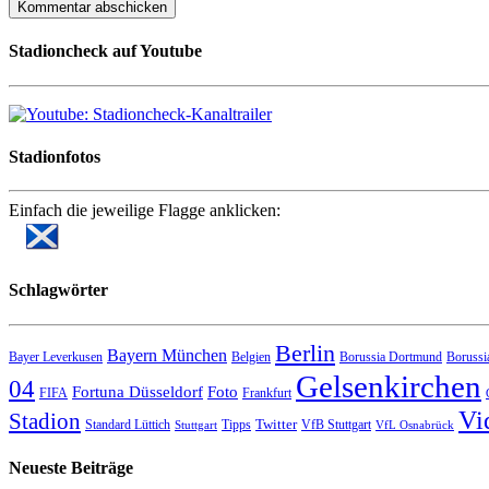
Stadioncheck auf Youtube
Stadionfotos
Einfach die jeweilige Flagge anklicken:
Schlagwörter
Berlin
Bayern München
Bayer Leverkusen
Belgien
Borussia Dortmund
Borussi
Gelsenkirchen
04
Fortuna Düsseldorf
Foto
FIFA
Frankfurt
Vi
Stadion
Twitter
Standard Lüttich
Tipps
VfB Stuttgart
Stuttgart
VfL Osnabrück
Neueste Beiträge