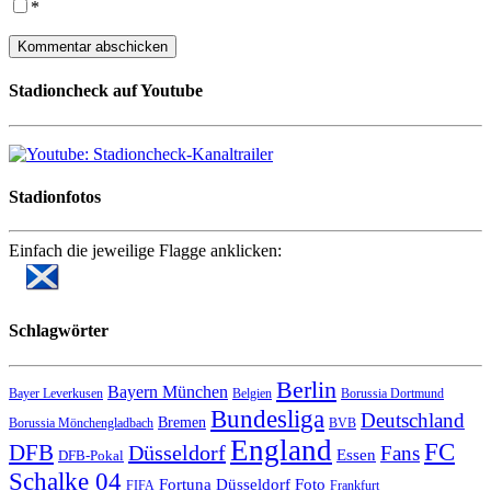
*
Stadioncheck auf Youtube
Stadionfotos
Einfach die jeweilige Flagge anklicken:
Schlagwörter
Berlin
Bayern München
Bayer Leverkusen
Belgien
Borussia Dortmund
Bundesliga
Deutschland
Bremen
Borussia Mönchengladbach
BVB
England
FC
DFB
Düsseldorf
Fans
Essen
DFB-Pokal
Schalke 04
Fortuna Düsseldorf
Foto
FIFA
Frankfurt