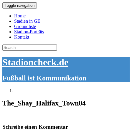
Toggle navigation
Home
Stadien in GE
Groundliste
Stadion-Porträts
Kontakt
Search
for:
Stadioncheck.de
Fußball ist Kommunikation
The_Shay_Halifax_Town04
Schreibe einen Kommentar