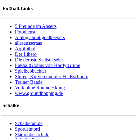
Fußball-Links
5 Freunde im Abseits
Fotodienst
A blog about goalkeepers
allesausseraas
Argifutbol
Der Libero
Die derbste Statistikseite
FußballGlobus von Hardy Grüne
Spielbeobachter
Stufen, Kurven und der FC Eschborn
Trainer Baade
Volk ohne Raumdeckung
www.groundhopping.de
Schalke
Schalkefan.de
Sportistmord
Stadionbesuch.de