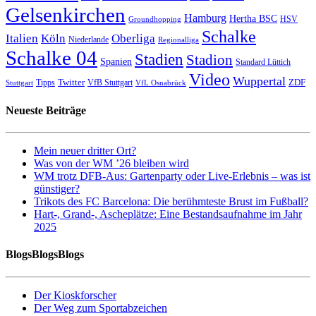
Gelsenkirchen
Hamburg
Hertha BSC
HSV
Groundhopping
Schalke
Italien
Köln
Oberliga
Niederlande
Regionalliga
Schalke 04
Stadien
Stadion
Spanien
Standard Lüttich
Video
Wuppertal
Twitter
ZDF
Tipps
VfB Stuttgart
Stuttgart
VfL Osnabrück
Neueste Beiträge
Mein neuer dritter Ort?
Was von der WM ’26 bleiben wird
WM trotz DFB-Aus: Gartenparty oder Live-Erlebnis – was ist
günstiger?
Trikots des FC Barcelona: Die berühmteste Brust im Fußball?
Hart-, Grand-, Ascheplätze: Eine Bestandsaufnahme im Jahr
2025
BlogsBlogsBlogs
Der Kioskforscher
Der Weg zum Sportabzeichen