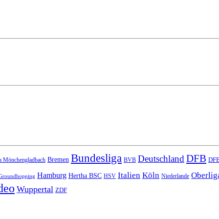
Bundesliga
DFB
Deutschland
Bremen
DFB
a Mönchengladbach
BVB
Italien
Köln
Oberlig
Hamburg
Hertha BSC
HSV
Niederlande
Groundhopping
deo
Wuppertal
ZDF