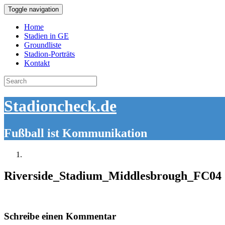
Toggle navigation
Home
Stadien in GE
Groundliste
Stadion-Porträts
Kontakt
Search
for:
Stadioncheck.de
Fußball ist Kommunikation
Riverside_Stadium_Middlesbrough_FC04
Schreibe einen Kommentar