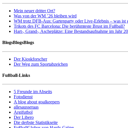
Mein neuer dritter Ort?
Was von der WM ’26 bleiben wird
WM trotz DFB-Aus: Gartenparty oder Live-Erlebnis – was ist 
Trikots des FC Barcelona: Die berühmteste Brust im Fußball?
Hart-, Grand-, Ascheplätze: Eine Bestandsaufnahme im Jahr 2
BlogsBlogsBlogs
Der Kioskforscher
Der Weg zum Sportabzeichen
Fußball-Links
5 Freunde im Abseits
Fotodienst
A blog about goalkeepers
allesausseraas
Argifutbol
Der Libero
Die derbste Statistikseite
FußballGlobus von Hardy Grüne