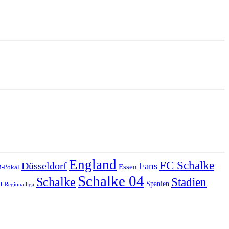
England
FC Schalke
Düsseldorf
Fans
Essen
-Pokal
Schalke 04
Schalke
Stadien
a
Spanien
Regionalliga