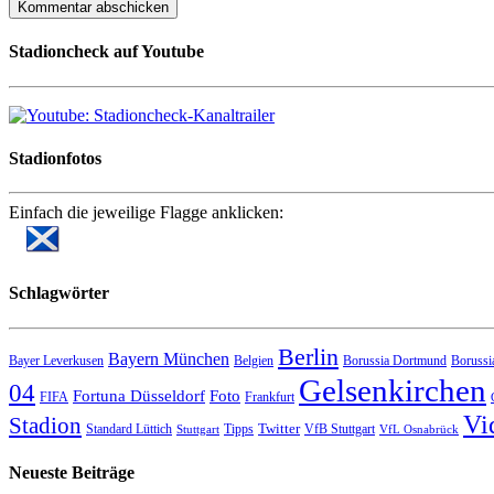
Stadioncheck auf Youtube
Stadionfotos
Einfach die jeweilige Flagge anklicken:
Schlagwörter
Berlin
Bayern München
Bayer Leverkusen
Belgien
Borussia Dortmund
Borussi
Gelsenkirchen
04
Fortuna Düsseldorf
Foto
FIFA
Frankfurt
Vi
Stadion
Twitter
Standard Lüttich
Tipps
VfB Stuttgart
Stuttgart
VfL Osnabrück
Neueste Beiträge