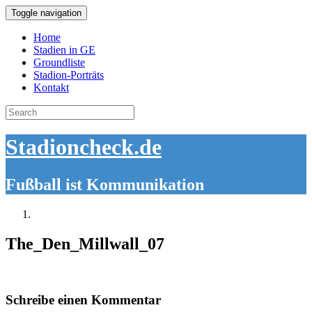
Toggle navigation
Home
Stadien in GE
Groundliste
Stadion-Porträts
Kontakt
Search
for:
Stadioncheck.de
Fußball ist Kommunikation
The_Den_Millwall_07
Schreibe einen Kommentar