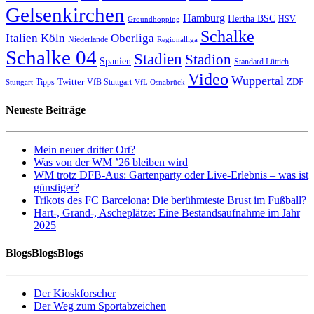
Gelsenkirchen
Hamburg
Hertha BSC
HSV
Groundhopping
Schalke
Italien
Köln
Oberliga
Niederlande
Regionalliga
Schalke 04
Stadien
Stadion
Spanien
Standard Lüttich
Video
Wuppertal
Twitter
ZDF
Tipps
VfB Stuttgart
Stuttgart
VfL Osnabrück
Neueste Beiträge
Mein neuer dritter Ort?
Was von der WM ’26 bleiben wird
WM trotz DFB-Aus: Gartenparty oder Live-Erlebnis – was ist
günstiger?
Trikots des FC Barcelona: Die berühmteste Brust im Fußball?
Hart-, Grand-, Ascheplätze: Eine Bestandsaufnahme im Jahr
2025
BlogsBlogsBlogs
Der Kioskforscher
Der Weg zum Sportabzeichen