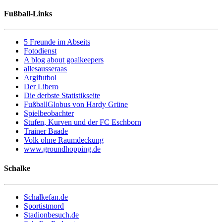
Fußball-Links
5 Freunde im Abseits
Fotodienst
A blog about goalkeepers
allesausseraas
Argifutbol
Der Libero
Die derbste Statistikseite
FußballGlobus von Hardy Grüne
Spielbeobachter
Stufen, Kurven und der FC Eschborn
Trainer Baade
Volk ohne Raumdeckung
www.groundhopping.de
Schalke
Schalkefan.de
Sportistmord
Stadionbesuch.de