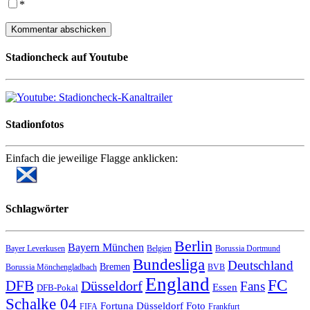
*
Stadioncheck auf Youtube
Stadionfotos
Einfach die jeweilige Flagge anklicken:
Schlagwörter
Berlin
Bayern München
Bayer Leverkusen
Belgien
Borussia Dortmund
Bundesliga
Deutschland
Bremen
Borussia Mönchengladbach
BVB
England
FC
DFB
Düsseldorf
Fans
Essen
DFB-Pokal
Schalke 04
Fortuna Düsseldorf
Foto
FIFA
Frankfurt