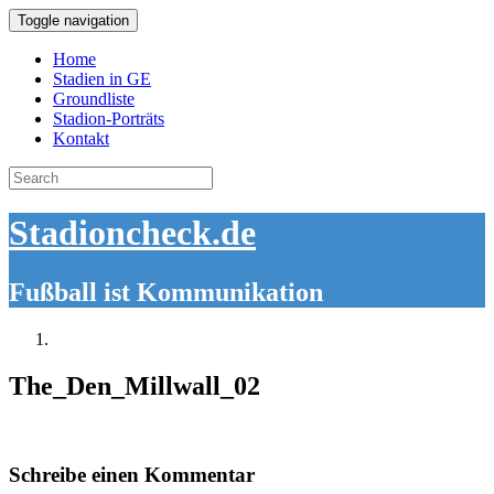
Toggle navigation
Home
Stadien in GE
Groundliste
Stadion-Porträts
Kontakt
Search
for:
Stadioncheck.de
Fußball ist Kommunikation
The_Den_Millwall_02
Schreibe einen Kommentar