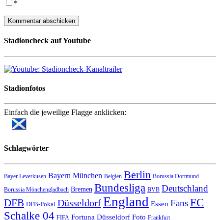
*
Stadioncheck auf Youtube
Stadionfotos
Einfach die jeweilige Flagge anklicken:
Schlagwörter
Berlin
Bayern München
Bayer Leverkusen
Belgien
Borussia Dortmund
Bundesliga
Deutschland
Bremen
Borussia Mönchengladbach
BVB
England
FC
DFB
Düsseldorf
Fans
Essen
DFB-Pokal
Schalke 04
Fortuna Düsseldorf
Foto
FIFA
Frankfurt