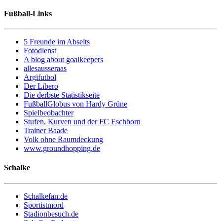
Fußball-Links
5 Freunde im Abseits
Fotodienst
A blog about goalkeepers
allesausseraas
Argifutbol
Der Libero
Die derbste Statistikseite
FußballGlobus von Hardy Grüne
Spielbeobachter
Stufen, Kurven und der FC Eschborn
Trainer Baade
Volk ohne Raumdeckung
www.groundhopping.de
Schalke
Schalkefan.de
Sportistmord
Stadionbesuch.de