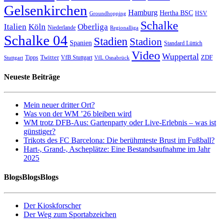
Gelsenkirchen
Hamburg
Hertha BSC
HSV
Groundhopping
Schalke
Italien
Köln
Oberliga
Niederlande
Regionalliga
Schalke 04
Stadien
Stadion
Spanien
Standard Lüttich
Video
Wuppertal
Twitter
ZDF
Tipps
VfB Stuttgart
Stuttgart
VfL Osnabrück
Neueste Beiträge
Mein neuer dritter Ort?
Was von der WM ’26 bleiben wird
WM trotz DFB-Aus: Gartenparty oder Live-Erlebnis – was ist
günstiger?
Trikots des FC Barcelona: Die berühmteste Brust im Fußball?
Hart-, Grand-, Ascheplätze: Eine Bestandsaufnahme im Jahr
2025
BlogsBlogsBlogs
Der Kioskforscher
Der Weg zum Sportabzeichen