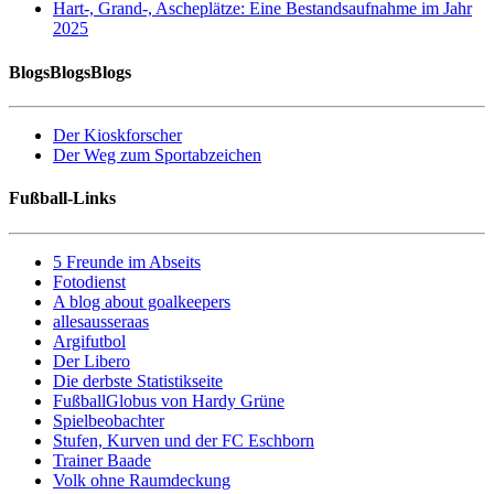
Hart-, Grand-, Ascheplätze: Eine Bestandsaufnahme im Jahr
2025
BlogsBlogsBlogs
Der Kioskforscher
Der Weg zum Sportabzeichen
Fußball-Links
5 Freunde im Abseits
Fotodienst
A blog about goalkeepers
allesausseraas
Argifutbol
Der Libero
Die derbste Statistikseite
FußballGlobus von Hardy Grüne
Spielbeobachter
Stufen, Kurven und der FC Eschborn
Trainer Baade
Volk ohne Raumdeckung