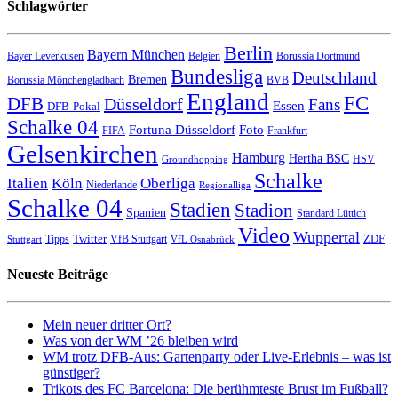
Schlagwörter
Berlin
Bayern München
Bayer Leverkusen
Belgien
Borussia Dortmund
Bundesliga
Deutschland
Bremen
Borussia Mönchengladbach
BVB
England
FC
DFB
Düsseldorf
Fans
Essen
DFB-Pokal
Schalke 04
Fortuna Düsseldorf
Foto
FIFA
Frankfurt
Gelsenkirchen
Hamburg
Hertha BSC
HSV
Groundhopping
Schalke
Italien
Köln
Oberliga
Niederlande
Regionalliga
Schalke 04
Stadien
Stadion
Spanien
Standard Lüttich
Video
Wuppertal
Twitter
ZDF
Tipps
VfB Stuttgart
Stuttgart
VfL Osnabrück
Neueste Beiträge
Mein neuer dritter Ort?
Was von der WM ’26 bleiben wird
WM trotz DFB-Aus: Gartenparty oder Live-Erlebnis – was ist
günstiger?
Trikots des FC Barcelona: Die berühmteste Brust im Fußball?