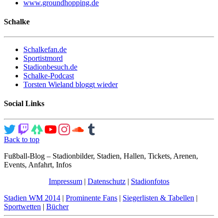
www.groundhopping.de
Schalke
Schalkefan.de
Sportistmord
Stadionbesuch.de
Schalke-Podcast
Torsten Wieland bloggt wieder
Social Links
Back to top
Fußball-Blog – Stadionbilder, Stadien, Hallen, Tickets, Arenen,
Events, Anfahrt, Infos
Impressum
|
Datenschutz
|
Stadionfotos
Stadien WM 2014
|
Prominente Fans
|
Siegerlisten & Tabellen
|
Sportwetten
|
Bücher