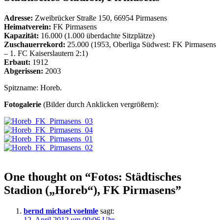
Adresse:
Zweibrücker Straße 150, 66954 Pirmasens
Heimatverein:
FK Pirmasens
Kapazität:
16.000 (1.000 überdachte Sitzplätze)
Zuschauerrekord:
25.000 (1953, Oberliga Südwest: FK Pirmasens
– 1. FC Kaiserslautern 2:1)
Erbaut:
1912
Abgerissen:
2003
Spitzname: Horeb.
Fotogalerie
(Bilder durch Anklicken vergrößern):
One thought on “
Fotos: Städtisches
Stadion („Horeb“), FK Pirmasens
”
bernd michael voelmle
sagt:
12. April 2012 um 09:06 Uhr