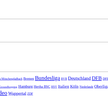
Bundesliga
DFB
Deutschland
Bremen
DFB
a Mönchengladbach
BVB
Italien
Köln
Oberlig
Hamburg
Hertha BSC
HSV
Niederlande
Groundhopping
deo
Wuppertal
ZDF