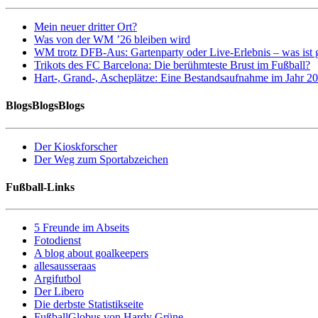
Mein neuer dritter Ort?
Was von der WM ’26 bleiben wird
WM trotz DFB-Aus: Gartenparty oder Live-Erlebnis – was ist 
Trikots des FC Barcelona: Die berühmteste Brust im Fußball?
Hart-, Grand-, Ascheplätze: Eine Bestandsaufnahme im Jahr 2
BlogsBlogsBlogs
Der Kioskforscher
Der Weg zum Sportabzeichen
Fußball-Links
5 Freunde im Abseits
Fotodienst
A blog about goalkeepers
allesausseraas
Argifutbol
Der Libero
Die derbste Statistikseite
FußballGlobus von Hardy Grüne