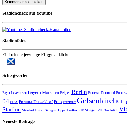
Stadioncheck auf Youtube
Stadionfotos
Einfach die jeweilige Flagge anklicken:
Schlagwörter
Berlin
Bayern München
Bayer Leverkusen
Belgien
Borussia Dortmund
Borussi
Gelsenkirchen
04
Fortuna Düsseldorf
Foto
FIFA
Frankfurt
Vi
Stadion
Twitter
Standard Lüttich
Tipps
VfB Stuttgart
Stuttgart
VfL Osnabrück
Neueste Beiträge