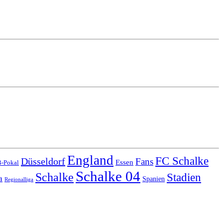
England
FC Schalke
Düsseldorf
Fans
Essen
-Pokal
Schalke 04
Schalke
Stadien
a
Spanien
Regionalliga