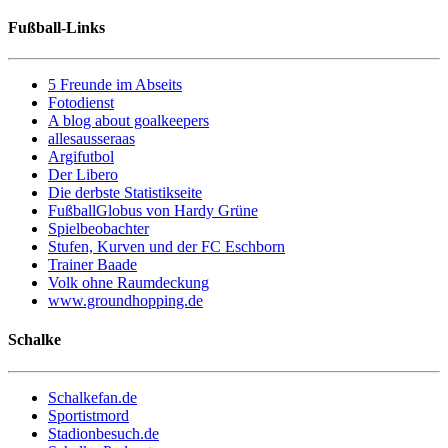
Fußball-Links
5 Freunde im Abseits
Fotodienst
A blog about goalkeepers
allesausseraas
Argifutbol
Der Libero
Die derbste Statistikseite
FußballGlobus von Hardy Grüne
Spielbeobachter
Stufen, Kurven und der FC Eschborn
Trainer Baade
Volk ohne Raumdeckung
www.groundhopping.de
Schalke
Schalkefan.de
Sportistmord
Stadionbesuch.de