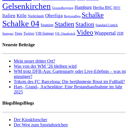
Gelsenkirchen
Hamburg
Hertha BSC
HSV
Groundhopping
Schalke
Italien
Köln
Oberliga
Niederlande
Regionalliga
Schalke 04
Stadien
Stadion
Spanien
Standard Lüttich
Video
Wuppertal
Twitter
ZDF
Tipps
VfB Stuttgart
Stuttgart
VfL Osnabrück
Neueste Beiträge
Mein neuer dritter Ort?
Was von der WM ’26 bleiben wird
WM trotz DFB-Aus: Gartenparty oder Live-Erlebnis – was ist
günstiger?
Trikots des FC Barcelona: Die berühmteste Brust im Fußball?
Hart-, Grand-, Ascheplätze: Eine Bestandsaufnahme im Jahr
2025
BlogsBlogsBlogs
Der Kioskforscher
Der Weg zum Sportabzeichen