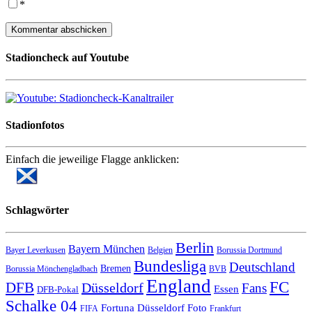
*
Stadioncheck auf Youtube
Stadionfotos
Einfach die jeweilige Flagge anklicken:
Schlagwörter
Berlin
Bayern München
Bayer Leverkusen
Belgien
Borussia Dortmund
Bundesliga
Deutschland
Bremen
Borussia Mönchengladbach
BVB
England
FC
DFB
Düsseldorf
Fans
Essen
DFB-Pokal
Schalke 04
Fortuna Düsseldorf
Foto
FIFA
Frankfurt