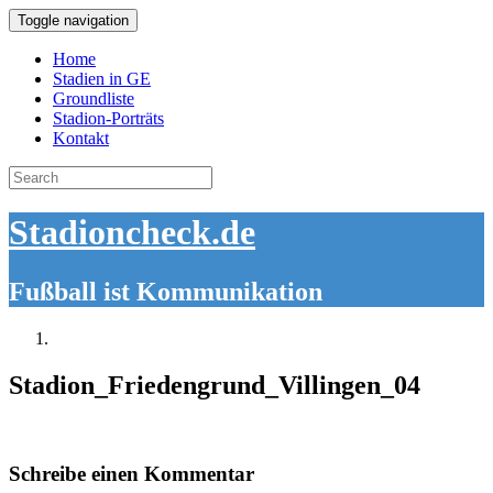
Toggle navigation
Home
Stadien in GE
Groundliste
Stadion-Porträts
Kontakt
Search
for:
Stadioncheck.de
Fußball ist Kommunikation
Stadion_Friedengrund_Villingen_04
Schreibe einen Kommentar