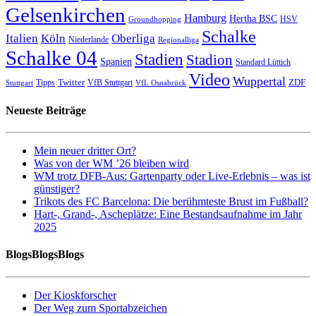
Gelsenkirchen
Hamburg
Hertha BSC
HSV
Groundhopping
Schalke
Italien
Köln
Oberliga
Niederlande
Regionalliga
Schalke 04
Stadien
Stadion
Spanien
Standard Lüttich
Video
Wuppertal
Twitter
ZDF
Tipps
VfB Stuttgart
Stuttgart
VfL Osnabrück
Neueste Beiträge
Mein neuer dritter Ort?
Was von der WM ’26 bleiben wird
WM trotz DFB-Aus: Gartenparty oder Live-Erlebnis – was ist
günstiger?
Trikots des FC Barcelona: Die berühmteste Brust im Fußball?
Hart-, Grand-, Ascheplätze: Eine Bestandsaufnahme im Jahr
2025
BlogsBlogsBlogs
Der Kioskforscher
Der Weg zum Sportabzeichen