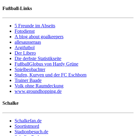
Fußball-Links
5 Freunde im Abseits
Fotodienst
A blog about goalkeepers
allesausseraas
Argifutbol
Der Libero
Die derbste Statistikseite
FußballGlobus von Hardy Grüne
Spielbeobachter
Stufen, Kurven und der FC Eschborn
Trainer Baade
Volk ohne Raumdeckung
www.groundhopping.de
Schalke
Schalkefan.de
Sportistmord
Stadionbesuch.de