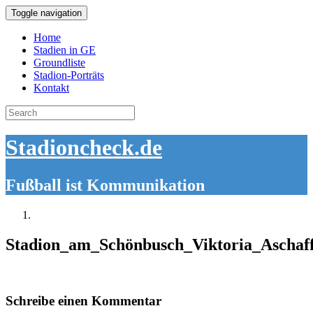
Toggle navigation
Home
Stadien in GE
Groundliste
Stadion-Porträts
Kontakt
Search
for:
Stadioncheck.de
Fußball ist Kommunikation
Stadion_am_Schönbusch_Viktoria_Aschaf
Schreibe einen Kommentar