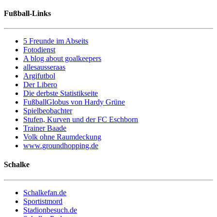
Fußball-Links
5 Freunde im Abseits
Fotodienst
A blog about goalkeepers
allesausseraas
Argifutbol
Der Libero
Die derbste Statistikseite
FußballGlobus von Hardy Grüne
Spielbeobachter
Stufen, Kurven und der FC Eschborn
Trainer Baade
Volk ohne Raumdeckung
www.groundhopping.de
Schalke
Schalkefan.de
Sportistmord
Stadionbesuch.de