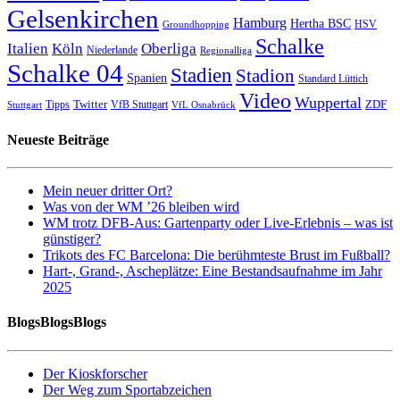
Gelsenkirchen
Hamburg
Hertha BSC
HSV
Groundhopping
Schalke
Italien
Köln
Oberliga
Niederlande
Regionalliga
Schalke 04
Stadien
Stadion
Spanien
Standard Lüttich
Video
Wuppertal
Twitter
ZDF
Tipps
VfB Stuttgart
Stuttgart
VfL Osnabrück
Neueste Beiträge
Mein neuer dritter Ort?
Was von der WM ’26 bleiben wird
WM trotz DFB-Aus: Gartenparty oder Live-Erlebnis – was ist
günstiger?
Trikots des FC Barcelona: Die berühmteste Brust im Fußball?
Hart-, Grand-, Ascheplätze: Eine Bestandsaufnahme im Jahr
2025
BlogsBlogsBlogs
Der Kioskforscher
Der Weg zum Sportabzeichen