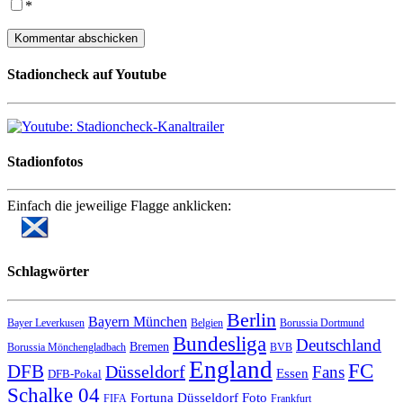
*
Stadioncheck auf Youtube
Stadionfotos
Einfach die jeweilige Flagge anklicken:
Schlagwörter
Berlin
Bayern München
Bayer Leverkusen
Belgien
Borussia Dortmund
Bundesliga
Deutschland
Bremen
Borussia Mönchengladbach
BVB
England
FC
DFB
Düsseldorf
Fans
Essen
DFB-Pokal
Schalke 04
Fortuna Düsseldorf
Foto
FIFA
Frankfurt