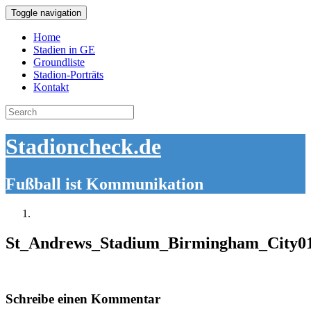
Toggle navigation
Home
Stadien in GE
Groundliste
Stadion-Porträts
Kontakt
Search
for:
Stadioncheck.de
Fußball ist Kommunikation
St_Andrews_Stadium_Birmingham_City0
Schreibe einen Kommentar