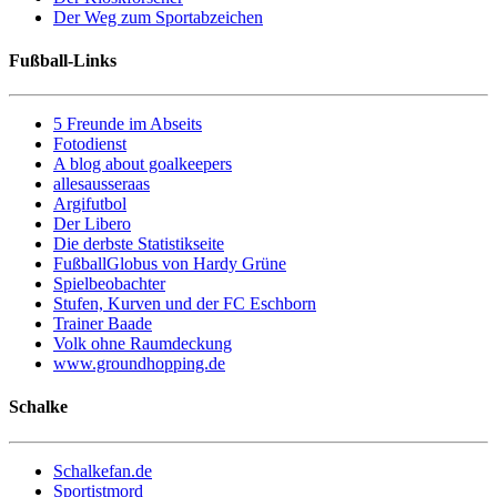
Der Weg zum Sportabzeichen
Fußball-Links
5 Freunde im Abseits
Fotodienst
A blog about goalkeepers
allesausseraas
Argifutbol
Der Libero
Die derbste Statistikseite
FußballGlobus von Hardy Grüne
Spielbeobachter
Stufen, Kurven und der FC Eschborn
Trainer Baade
Volk ohne Raumdeckung
www.groundhopping.de
Schalke
Schalkefan.de
Sportistmord