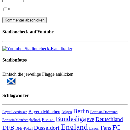
*
Stadioncheck auf Youtube
Stadionfotos
Einfach die jeweilige Flagge anklicken:
Schlagwörter
Berlin
Bayern München
Bayer Leverkusen
Belgien
Borussia Dortmund
Bundesliga
Deutschland
Bremen
Borussia Mönchengladbach
BVB
England
FC
DFB
Düsseldorf
Fans
Essen
DFB-Pokal