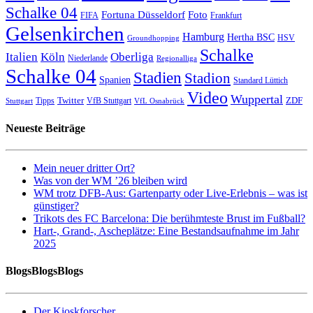
Schalke 04
Fortuna Düsseldorf
Foto
FIFA
Frankfurt
Gelsenkirchen
Hamburg
Hertha BSC
HSV
Groundhopping
Schalke
Italien
Köln
Oberliga
Niederlande
Regionalliga
Schalke 04
Stadien
Stadion
Spanien
Standard Lüttich
Video
Wuppertal
Twitter
ZDF
Tipps
VfB Stuttgart
Stuttgart
VfL Osnabrück
Neueste Beiträge
Mein neuer dritter Ort?
Was von der WM ’26 bleiben wird
WM trotz DFB-Aus: Gartenparty oder Live-Erlebnis – was ist
günstiger?
Trikots des FC Barcelona: Die berühmteste Brust im Fußball?
Hart-, Grand-, Ascheplätze: Eine Bestandsaufnahme im Jahr
2025
BlogsBlogsBlogs
Der Kioskforscher