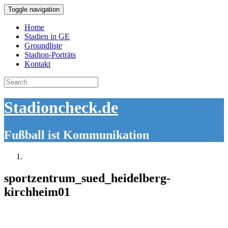
Toggle navigation
Home
Stadien in GE
Groundliste
Stadion-Porträts
Kontakt
Search
for:
Stadioncheck.de
Fußball ist Kommunikation
sportzentrum_sued_heidelberg-
kirchheim01