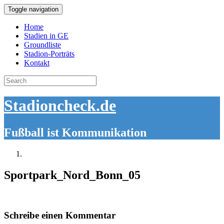
Toggle navigation
Home
Stadien in GE
Groundliste
Stadion-Porträts
Kontakt
Search
for:
Stadioncheck.de
Fußball ist Kommunikation
Sportpark_Nord_Bonn_05
Schreibe einen Kommentar