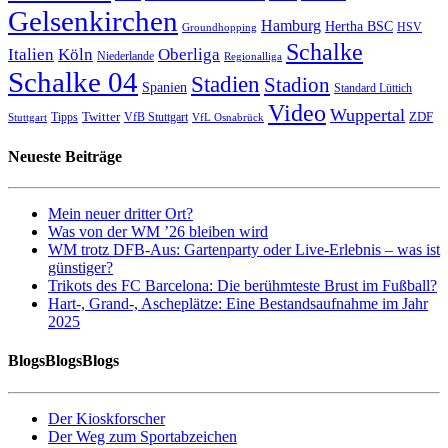
Gelsenkirchen
Hamburg
Hertha BSC
HSV
Groundhopping
Schalke
Italien
Köln
Oberliga
Niederlande
Regionalliga
Schalke 04
Stadien
Stadion
Spanien
Standard Lüttich
Video
Wuppertal
Twitter
ZDF
Tipps
VfB Stuttgart
Stuttgart
VfL Osnabrück
Neueste Beiträge
Mein neuer dritter Ort?
Was von der WM ’26 bleiben wird
WM trotz DFB-Aus: Gartenparty oder Live-Erlebnis – was ist
günstiger?
Trikots des FC Barcelona: Die berühmteste Brust im Fußball?
Hart-, Grand-, Ascheplätze: Eine Bestandsaufnahme im Jahr
2025
BlogsBlogsBlogs
Der Kioskforscher
Der Weg zum Sportabzeichen