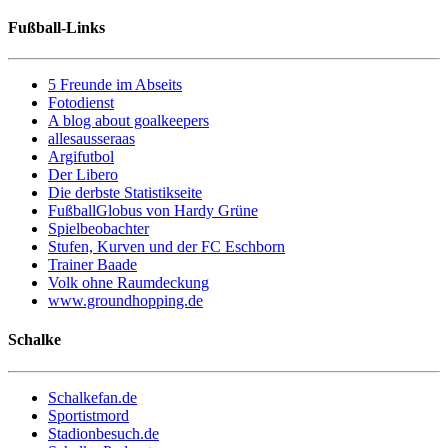
Fußball-Links
5 Freunde im Abseits
Fotodienst
A blog about goalkeepers
allesausseraas
Argifutbol
Der Libero
Die derbste Statistikseite
FußballGlobus von Hardy Grüne
Spielbeobachter
Stufen, Kurven und der FC Eschborn
Trainer Baade
Volk ohne Raumdeckung
www.groundhopping.de
Schalke
Schalkefan.de
Sportistmord
Stadionbesuch.de