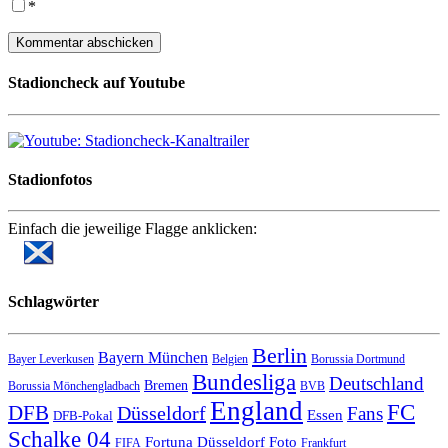
*
Stadioncheck auf Youtube
Stadionfotos
Einfach die jeweilige Flagge anklicken:
Schlagwörter
Berlin
Bayern München
Bayer Leverkusen
Belgien
Borussia Dortmund
Bundesliga
Deutschland
Bremen
Borussia Mönchengladbach
BVB
England
FC
DFB
Düsseldorf
Fans
Essen
DFB-Pokal
Schalke 04
Fortuna Düsseldorf
Foto
FIFA
Frankfurt