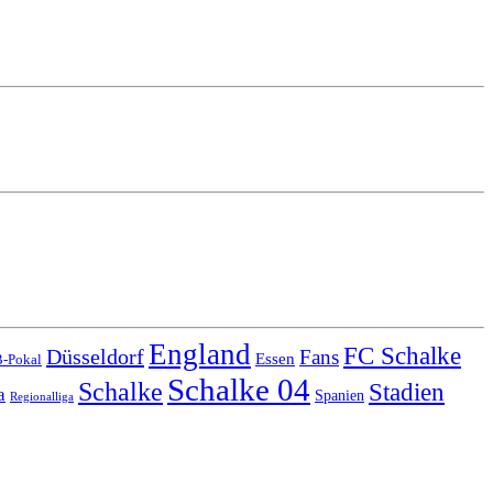
England
FC Schalke
Düsseldorf
Fans
Essen
-Pokal
Schalke 04
Schalke
Stadien
a
Spanien
Regionalliga