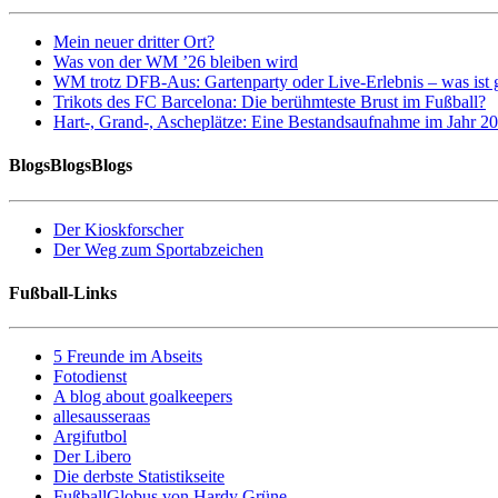
Mein neuer dritter Ort?
Was von der WM ’26 bleiben wird
WM trotz DFB-Aus: Gartenparty oder Live-Erlebnis – was ist 
Trikots des FC Barcelona: Die berühmteste Brust im Fußball?
Hart-, Grand-, Ascheplätze: Eine Bestandsaufnahme im Jahr 2
BlogsBlogsBlogs
Der Kioskforscher
Der Weg zum Sportabzeichen
Fußball-Links
5 Freunde im Abseits
Fotodienst
A blog about goalkeepers
allesausseraas
Argifutbol
Der Libero
Die derbste Statistikseite
FußballGlobus von Hardy Grüne