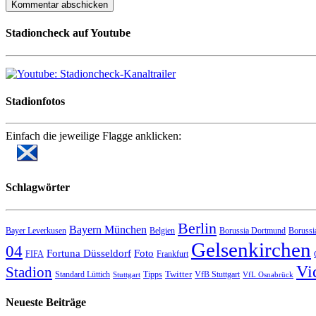
Stadioncheck auf Youtube
Stadionfotos
Einfach die jeweilige Flagge anklicken:
Schlagwörter
Berlin
Bayern München
Bayer Leverkusen
Belgien
Borussia Dortmund
Borussi
Gelsenkirchen
04
Fortuna Düsseldorf
Foto
FIFA
Frankfurt
Vi
Stadion
Twitter
Standard Lüttich
Tipps
VfB Stuttgart
Stuttgart
VfL Osnabrück
Neueste Beiträge