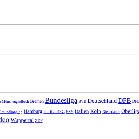
Bundesliga
DFB
Deutschland
Bremen
DFB
a Mönchengladbach
BVB
Italien
Köln
Oberlig
Hamburg
Hertha BSC
HSV
Niederlande
Groundhopping
deo
Wuppertal
ZDF