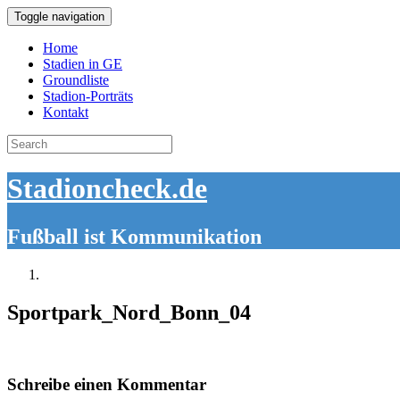
Toggle navigation
Home
Stadien in GE
Groundliste
Stadion-Porträts
Kontakt
Search
for:
Stadioncheck.de
Fußball ist Kommunikation
Sportpark_Nord_Bonn_04
Schreibe einen Kommentar