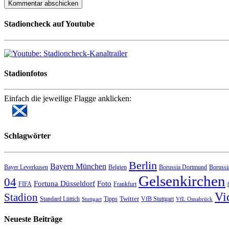
Stadioncheck auf Youtube
Stadionfotos
Einfach die jeweilige Flagge anklicken:
Schlagwörter
Berlin
Bayern München
Bayer Leverkusen
Belgien
Borussia Dortmund
Borussi
Gelsenkirchen
04
Fortuna Düsseldorf
Foto
FIFA
Frankfurt
Vi
Stadion
Twitter
Standard Lüttich
Tipps
VfB Stuttgart
Stuttgart
VfL Osnabrück
Neueste Beiträge