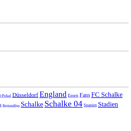
England
FC Schalke
Düsseldorf
Fans
Essen
-Pokal
Schalke 04
Schalke
Stadien
a
Spanien
Regionalliga