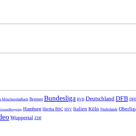
Bundesliga
DFB
Deutschland
Bremen
DFB
a Mönchengladbach
BVB
Italien
Köln
Oberlig
Hamburg
Hertha BSC
HSV
Niederlande
Groundhopping
deo
Wuppertal
ZDF