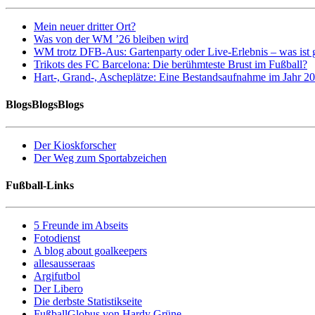
Mein neuer dritter Ort?
Was von der WM ’26 bleiben wird
WM trotz DFB-Aus: Gartenparty oder Live-Erlebnis – was ist 
Trikots des FC Barcelona: Die berühmteste Brust im Fußball?
Hart-, Grand-, Ascheplätze: Eine Bestandsaufnahme im Jahr 2
BlogsBlogsBlogs
Der Kioskforscher
Der Weg zum Sportabzeichen
Fußball-Links
5 Freunde im Abseits
Fotodienst
A blog about goalkeepers
allesausseraas
Argifutbol
Der Libero
Die derbste Statistikseite
FußballGlobus von Hardy Grüne