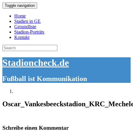
Toggle navigation
Home
Stadien in GE
Groundliste
Stadion-Porträts
Kontakt
Search
for:
Stadioncheck.de
Fußball ist Kommunikation
Oscar_Vankesbeeckstadion_KRC_Mechel
Schreibe einen Kommentar