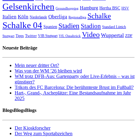
Gelsenkirchen
Hamburg
Hertha BSC
HSV
Groundhopping
Schalke
Italien
Köln
Oberliga
Niederlande
Regionalliga
Schalke 04
Stadien
Stadion
Spanien
Standard Lüttich
Video
Wuppertal
Twitter
ZDF
Tipps
VfB Stuttgart
Stuttgart
VfL Osnabrück
Neueste Beiträge
Mein neuer dritter Ort?
Was von der WM ’26 bleiben wird
WM trotz DFB-Aus: Gartenparty oder Live-Erlebnis – was ist
günstiger?
Trikots des FC Barcelona: Die berühmteste Brust im Fußball?
Hart-, Grand-, Ascheplätze: Eine Bestandsaufnahme im Jahr
2025
BlogsBlogsBlogs
Der Kioskforscher
Der Weg zum Sportabzeichen