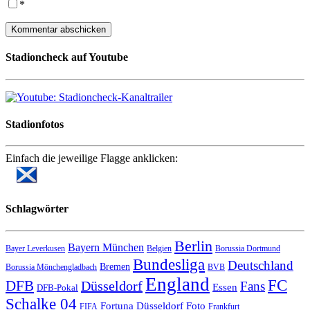
*
Stadioncheck auf Youtube
Stadionfotos
Einfach die jeweilige Flagge anklicken:
Schlagwörter
Berlin
Bayern München
Bayer Leverkusen
Belgien
Borussia Dortmund
Bundesliga
Deutschland
Bremen
Borussia Mönchengladbach
BVB
England
FC
DFB
Düsseldorf
Fans
Essen
DFB-Pokal
Schalke 04
Fortuna Düsseldorf
Foto
FIFA
Frankfurt