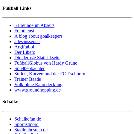
Fußball-Links
5 Freunde im Abseits
Fotodienst
A blog about goalkeepers
allesausseraas
Argifutbol
Der Libero
Die derbste Statistikseite
FußballGlobus von Hardy Grüne
Spielbeobachter
Stufen, Kurven und der FC Eschborn
Trainer Baade
Volk ohne Raumdeckung
www.groundhopping.de
Schalke
Schalkefan.de
Sportistmord
Stadionbesuch.de