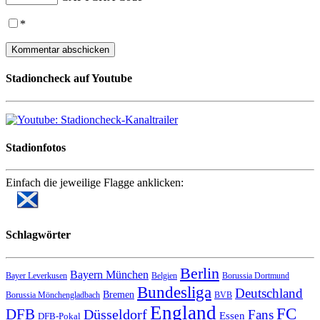
*
Stadioncheck auf Youtube
Stadionfotos
Einfach die jeweilige Flagge anklicken:
Schlagwörter
Berlin
Bayern München
Bayer Leverkusen
Belgien
Borussia Dortmund
Bundesliga
Deutschland
Bremen
Borussia Mönchengladbach
BVB
England
FC
DFB
Düsseldorf
Fans
Essen
DFB-Pokal