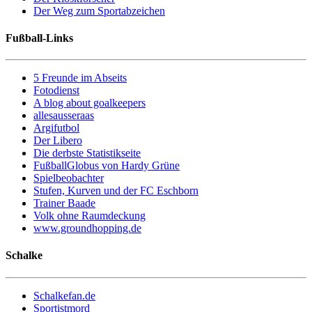
Der Weg zum Sportabzeichen
Fußball-Links
5 Freunde im Abseits
Fotodienst
A blog about goalkeepers
allesausseraas
Argifutbol
Der Libero
Die derbste Statistikseite
FußballGlobus von Hardy Grüne
Spielbeobachter
Stufen, Kurven und der FC Eschborn
Trainer Baade
Volk ohne Raumdeckung
www.groundhopping.de
Schalke
Schalkefan.de
Sportistmord