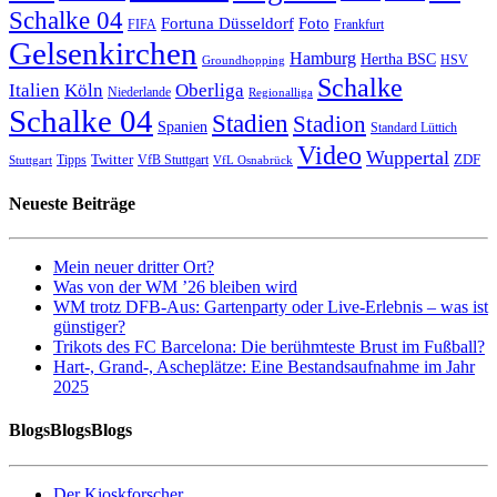
Schalke 04
Fortuna Düsseldorf
Foto
FIFA
Frankfurt
Gelsenkirchen
Hamburg
Hertha BSC
HSV
Groundhopping
Schalke
Italien
Köln
Oberliga
Niederlande
Regionalliga
Schalke 04
Stadien
Stadion
Spanien
Standard Lüttich
Video
Wuppertal
Twitter
ZDF
Tipps
VfB Stuttgart
Stuttgart
VfL Osnabrück
Neueste Beiträge
Mein neuer dritter Ort?
Was von der WM ’26 bleiben wird
WM trotz DFB-Aus: Gartenparty oder Live-Erlebnis – was ist
günstiger?
Trikots des FC Barcelona: Die berühmteste Brust im Fußball?
Hart-, Grand-, Ascheplätze: Eine Bestandsaufnahme im Jahr
2025
BlogsBlogsBlogs
Der Kioskforscher