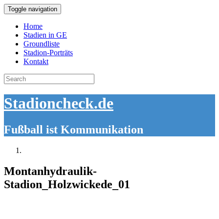
Toggle navigation
Home
Stadien in GE
Groundliste
Stadion-Porträts
Kontakt
Search
for:
Stadioncheck.de
Fußball ist Kommunikation
Montanhydraulik-
Stadion_Holzwickede_01