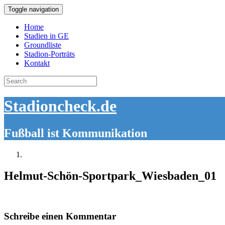
Toggle navigation
Home
Stadien in GE
Groundliste
Stadion-Porträts
Kontakt
Search
for:
Stadioncheck.de
Fußball ist Kommunikation
Helmut-Schön-Sportpark_Wiesbaden_01
Schreibe einen Kommentar