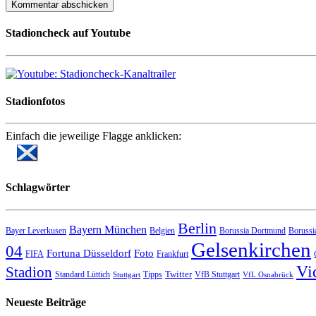
Stadioncheck auf Youtube
Stadionfotos
Einfach die jeweilige Flagge anklicken:
Schlagwörter
Berlin
Bayern München
Bayer Leverkusen
Belgien
Borussia Dortmund
Borussi
Gelsenkirchen
04
Fortuna Düsseldorf
Foto
FIFA
Frankfurt
Vi
Stadion
Twitter
Standard Lüttich
Tipps
VfB Stuttgart
Stuttgart
VfL Osnabrück
Neueste Beiträge