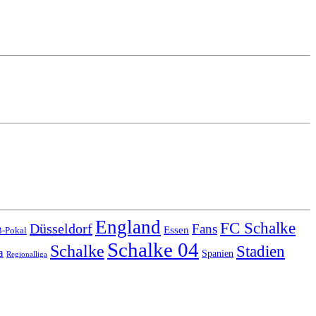
England
FC Schalke
Düsseldorf
Fans
Essen
-Pokal
Schalke 04
Schalke
Stadien
a
Spanien
Regionalliga