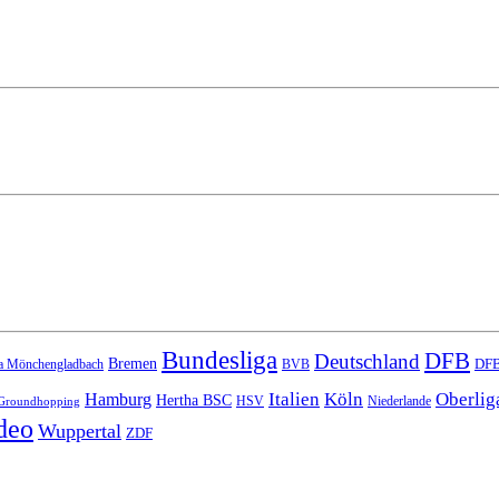
Bundesliga
DFB
Deutschland
Bremen
DFB
a Mönchengladbach
BVB
Italien
Köln
Oberlig
Hamburg
Hertha BSC
HSV
Niederlande
Groundhopping
deo
Wuppertal
ZDF