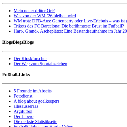
Mein neuer dritter Ort?
Was von der WM ’26 bleiben wird
WM trotz DFB-Aus: Gartenparty oder Live-Erlebnis – was ist 
Trikots des FC Barcelona: Die berühmteste Brust im Fußball?
Hart-, Grand-, Ascheplätze: Eine Bestandsaufnahme im Jahr 2
BlogsBlogsBlogs
Der Kioskforscher
Der Weg zum Sportabzeichen
Fußball-Links
5 Freunde im Abseits
Fotodienst
A blog about goalkeepers
allesausseraas
Argifutbol
Der Libero
Die derbste Statistikseite
FußballGlobus von Hardy Grüne