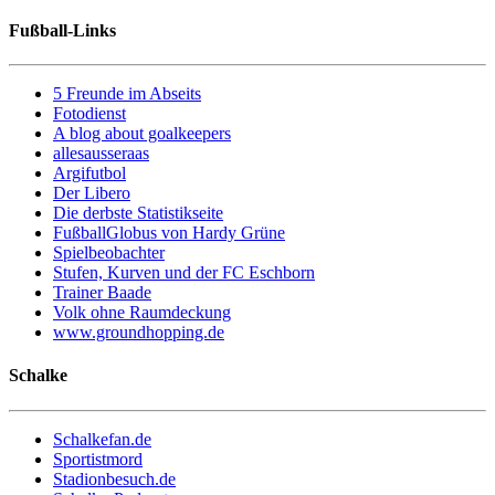
Fußball-Links
5 Freunde im Abseits
Fotodienst
A blog about goalkeepers
allesausseraas
Argifutbol
Der Libero
Die derbste Statistikseite
FußballGlobus von Hardy Grüne
Spielbeobachter
Stufen, Kurven und der FC Eschborn
Trainer Baade
Volk ohne Raumdeckung
www.groundhopping.de
Schalke
Schalkefan.de
Sportistmord
Stadionbesuch.de