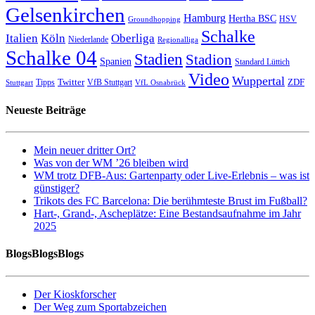
Gelsenkirchen
Hamburg
Hertha BSC
HSV
Groundhopping
Schalke
Italien
Köln
Oberliga
Niederlande
Regionalliga
Schalke 04
Stadien
Stadion
Spanien
Standard Lüttich
Video
Wuppertal
Twitter
ZDF
Tipps
VfB Stuttgart
Stuttgart
VfL Osnabrück
Neueste Beiträge
Mein neuer dritter Ort?
Was von der WM ’26 bleiben wird
WM trotz DFB-Aus: Gartenparty oder Live-Erlebnis – was ist
günstiger?
Trikots des FC Barcelona: Die berühmteste Brust im Fußball?
Hart-, Grand-, Ascheplätze: Eine Bestandsaufnahme im Jahr
2025
BlogsBlogsBlogs
Der Kioskforscher
Der Weg zum Sportabzeichen