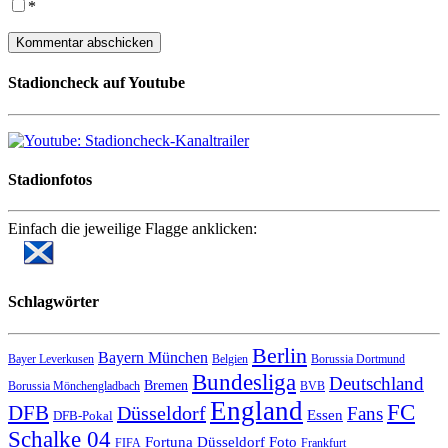
*
Stadioncheck auf Youtube
Stadionfotos
Einfach die jeweilige Flagge anklicken:
Schlagwörter
Berlin
Bayern München
Bayer Leverkusen
Belgien
Borussia Dortmund
Bundesliga
Deutschland
Bremen
Borussia Mönchengladbach
BVB
England
FC
DFB
Düsseldorf
Fans
Essen
DFB-Pokal
Schalke 04
Fortuna Düsseldorf
Foto
FIFA
Frankfurt