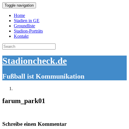
Toggle navigation
Home
Stadien in GE
Groundliste
Stadion-Porträts
Kontakt
Search
for:
Stadioncheck.de
Fußball ist Kommunikation
farum_park01
Schreibe einen Kommentar