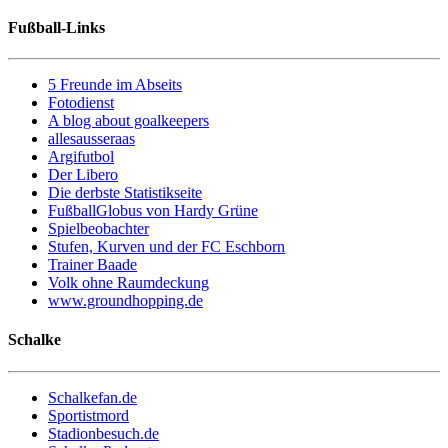
Fußball-Links
5 Freunde im Abseits
Fotodienst
A blog about goalkeepers
allesausseraas
Argifutbol
Der Libero
Die derbste Statistikseite
FußballGlobus von Hardy Grüne
Spielbeobachter
Stufen, Kurven und der FC Eschborn
Trainer Baade
Volk ohne Raumdeckung
www.groundhopping.de
Schalke
Schalkefan.de
Sportistmord
Stadionbesuch.de