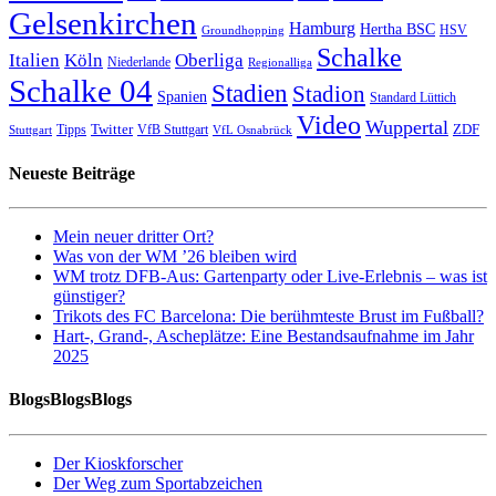
Gelsenkirchen
Hamburg
Hertha BSC
HSV
Groundhopping
Schalke
Italien
Köln
Oberliga
Niederlande
Regionalliga
Schalke 04
Stadien
Stadion
Spanien
Standard Lüttich
Video
Wuppertal
Twitter
ZDF
Tipps
VfB Stuttgart
Stuttgart
VfL Osnabrück
Neueste Beiträge
Mein neuer dritter Ort?
Was von der WM ’26 bleiben wird
WM trotz DFB-Aus: Gartenparty oder Live-Erlebnis – was ist
günstiger?
Trikots des FC Barcelona: Die berühmteste Brust im Fußball?
Hart-, Grand-, Ascheplätze: Eine Bestandsaufnahme im Jahr
2025
BlogsBlogsBlogs
Der Kioskforscher
Der Weg zum Sportabzeichen