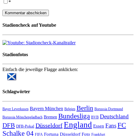
*
Stadioncheck auf Youtube
Stadionfotos
Einfach die jeweilige Flagge anklicken:
Schlagwörter
Berlin
Bayern München
Bayer Leverkusen
Belgien
Borussia Dortmund
Bundesliga
Deutschland
Bremen
Borussia Mönchengladbach
BVB
England
FC
DFB
Düsseldorf
Fans
Essen
DFB-Pokal
Schalke 04
Fortuna Düsseldorf
Foto
FIFA
Frankfurt