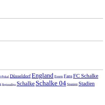
England
FC Schalke
Düsseldorf
Fans
Essen
-Pokal
Schalke 04
Schalke
Stadien
a
Spanien
Regionalliga