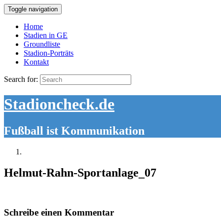
Toggle navigation
Home
Stadien in GE
Groundliste
Stadion-Porträts
Kontakt
Search for:
Stadioncheck.de
Fußball ist Kommunikation
Helmut-Rahn-Sportanlage_07
Schreibe einen Kommentar