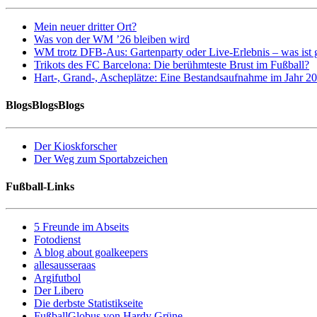
Mein neuer dritter Ort?
Was von der WM ’26 bleiben wird
WM trotz DFB-Aus: Gartenparty oder Live-Erlebnis – was ist 
Trikots des FC Barcelona: Die berühmteste Brust im Fußball?
Hart-, Grand-, Ascheplätze: Eine Bestandsaufnahme im Jahr 2
BlogsBlogsBlogs
Der Kioskforscher
Der Weg zum Sportabzeichen
Fußball-Links
5 Freunde im Abseits
Fotodienst
A blog about goalkeepers
allesausseraas
Argifutbol
Der Libero
Die derbste Statistikseite
FußballGlobus von Hardy Grüne