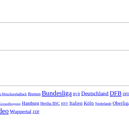
Bundesliga
DFB
Deutschland
Bremen
DFB
a Mönchengladbach
BVB
Italien
Köln
Oberlig
Hamburg
Hertha BSC
HSV
Niederlande
Groundhopping
deo
Wuppertal
ZDF