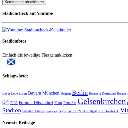
Stadioncheck auf Youtube
Stadionfotos
Einfach die jeweilige Flagge anklicken:
Schlagwörter
Berlin
Bayern München
Bayer Leverkusen
Belgien
Borussia Dortmund
Borussi
Gelsenkirchen
04
Fortuna Düsseldorf
Foto
FIFA
Frankfurt
Vi
Stadion
Twitter
Standard Lüttich
Tipps
VfB Stuttgart
Stuttgart
VfL Osnabrück
Neueste Beiträge