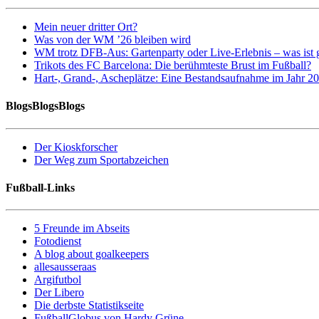
Mein neuer dritter Ort?
Was von der WM ’26 bleiben wird
WM trotz DFB-Aus: Gartenparty oder Live-Erlebnis – was ist 
Trikots des FC Barcelona: Die berühmteste Brust im Fußball?
Hart-, Grand-, Ascheplätze: Eine Bestandsaufnahme im Jahr 2
BlogsBlogsBlogs
Der Kioskforscher
Der Weg zum Sportabzeichen
Fußball-Links
5 Freunde im Abseits
Fotodienst
A blog about goalkeepers
allesausseraas
Argifutbol
Der Libero
Die derbste Statistikseite
FußballGlobus von Hardy Grüne