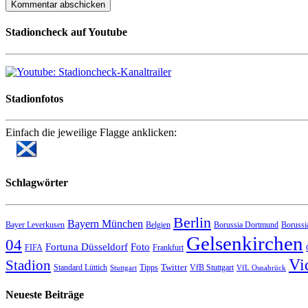
Stadioncheck auf Youtube
Stadionfotos
Einfach die jeweilige Flagge anklicken:
Schlagwörter
Berlin
Bayern München
Bayer Leverkusen
Belgien
Borussia Dortmund
Borussi
Gelsenkirchen
04
Fortuna Düsseldorf
Foto
FIFA
Frankfurt
Vi
Stadion
Twitter
Standard Lüttich
Tipps
VfB Stuttgart
Stuttgart
VfL Osnabrück
Neueste Beiträge