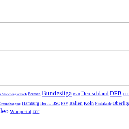
Bundesliga
DFB
Deutschland
Bremen
DFB
a Mönchengladbach
BVB
Italien
Köln
Oberlig
Hamburg
Hertha BSC
HSV
Niederlande
Groundhopping
deo
Wuppertal
ZDF