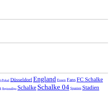
England
FC Schalke
Düsseldorf
Fans
Essen
-Pokal
Schalke 04
Schalke
Stadien
a
Spanien
Regionalliga