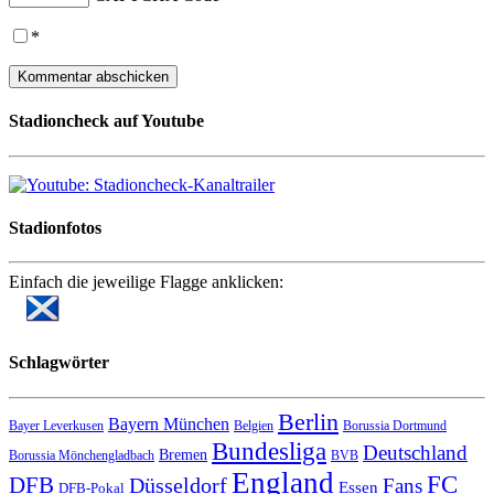
*
Stadioncheck auf Youtube
Stadionfotos
Einfach die jeweilige Flagge anklicken:
Schlagwörter
Berlin
Bayern München
Bayer Leverkusen
Belgien
Borussia Dortmund
Bundesliga
Deutschland
Bremen
Borussia Mönchengladbach
BVB
England
FC
DFB
Düsseldorf
Fans
Essen
DFB-Pokal