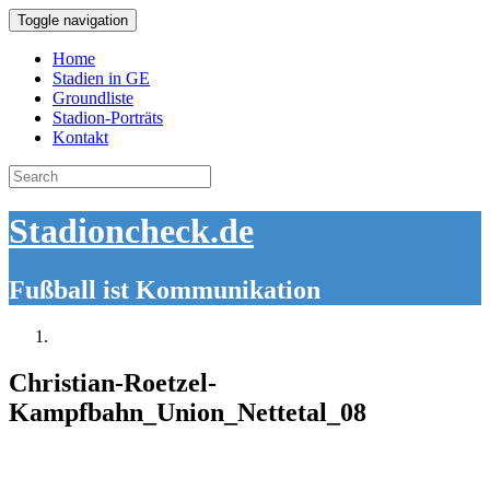
Toggle navigation
Home
Stadien in GE
Groundliste
Stadion-Porträts
Kontakt
Search
for:
Stadioncheck.de
Fußball ist Kommunikation
Christian-Roetzel-
Kampfbahn_Union_Nettetal_08