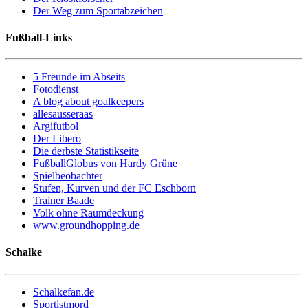
Der Weg zum Sportabzeichen
Fußball-Links
5 Freunde im Abseits
Fotodienst
A blog about goalkeepers
allesausseraas
Argifutbol
Der Libero
Die derbste Statistikseite
FußballGlobus von Hardy Grüne
Spielbeobachter
Stufen, Kurven und der FC Eschborn
Trainer Baade
Volk ohne Raumdeckung
www.groundhopping.de
Schalke
Schalkefan.de
Sportistmord