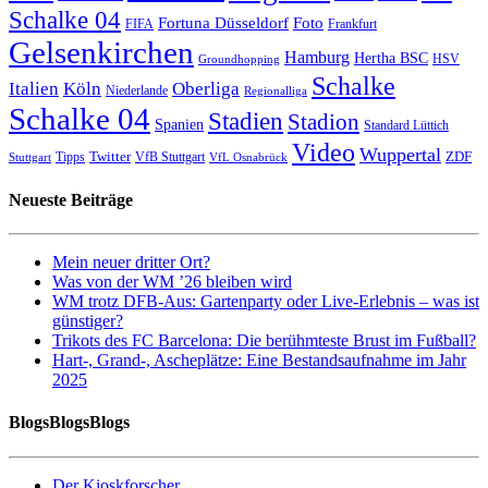
Schalke 04
Fortuna Düsseldorf
Foto
FIFA
Frankfurt
Gelsenkirchen
Hamburg
Hertha BSC
HSV
Groundhopping
Schalke
Italien
Köln
Oberliga
Niederlande
Regionalliga
Schalke 04
Stadien
Stadion
Spanien
Standard Lüttich
Video
Wuppertal
Twitter
ZDF
Tipps
VfB Stuttgart
Stuttgart
VfL Osnabrück
Neueste Beiträge
Mein neuer dritter Ort?
Was von der WM ’26 bleiben wird
WM trotz DFB-Aus: Gartenparty oder Live-Erlebnis – was ist
günstiger?
Trikots des FC Barcelona: Die berühmteste Brust im Fußball?
Hart-, Grand-, Ascheplätze: Eine Bestandsaufnahme im Jahr
2025
BlogsBlogsBlogs
Der Kioskforscher