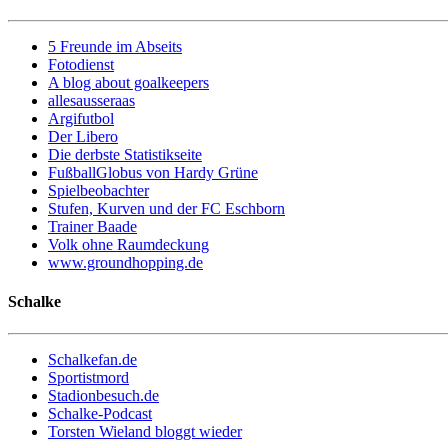
5 Freunde im Abseits
Fotodienst
A blog about goalkeepers
allesausseraas
Argifutbol
Der Libero
Die derbste Statistikseite
FußballGlobus von Hardy Grüne
Spielbeobachter
Stufen, Kurven und der FC Eschborn
Trainer Baade
Volk ohne Raumdeckung
www.groundhopping.de
Schalke
Schalkefan.de
Sportistmord
Stadionbesuch.de
Schalke-Podcast
Torsten Wieland bloggt wieder