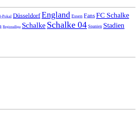
England
FC Schalke
Düsseldorf
Fans
Essen
-Pokal
Schalke 04
Schalke
Stadien
a
Spanien
Regionalliga