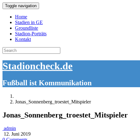
Toggle navigation
Home
Stadien in GE
Groundliste
Stadion-Porträts
Kontakt
Search
for:
Stadioncheck.de
Fußball ist Kommunikation
Jonas_Sonnenberg_troestet_Mitspieler
Jonas_Sonnenberg_troestet_Mitspieler
admin
12. Juni 2019
0 Comments