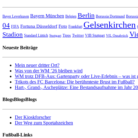
Berlin
Bayern München
Bayer Leverkusen
Belgien
Borussia Dortmund
Borussi
Gelsenkirchen
04
Fortuna Düsseldorf
Foto
FIFA
Frankfurt
Vi
Stadion
Twitter
Standard Lüttich
Tipps
VfB Stuttgart
Stuttgart
VfL Osnabrück
Neueste Beiträge
Mein neuer dritter Ort?
Was von der WM ’26 bleiben wird
WM trotz DFB-Aus: Gartenparty oder Live-Erlebnis – was ist 
Trikots des FC Barcelona: Die berühmteste Brust im Fußball?
Hart-, Grand-, Ascheplätze: Eine Bestandsaufnahme im Jahr 2
BlogsBlogsBlogs
Der Kioskforscher
Der Weg zum Sportabzeichen
Fußball-Links