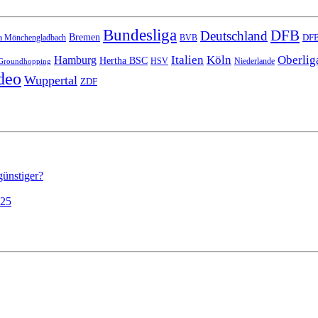
Bundesliga
DFB
Deutschland
Bremen
DFB
a Mönchengladbach
BVB
Italien
Köln
Oberlig
Hamburg
Hertha BSC
HSV
Niederlande
Groundhopping
deo
Wuppertal
ZDF
günstiger?
025