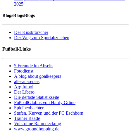
2025
BlogsBlogsBlogs
Der Kioskforscher
Der Weg zum Sportabzeichen
Fußball-Links
5 Freunde im Abseits
Fotodienst
A blog about goalkeepers
allesausseraas
Argifutbol
Der Libero
Die derbste Statistikseite
FußballGlobus von Hardy Grüne
Spielbeobachter
Stufen, Kurven und der FC Eschborn
Trainer Baade
Volk ohne Raumdeckung
www.groundhopping.de