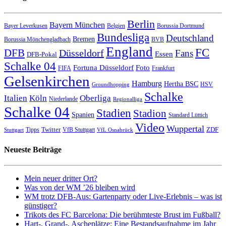
Berlin
Bayern München
Bayer Leverkusen
Belgien
Borussia Dortmund
Bundesliga
Deutschland
Bremen
Borussia Mönchengladbach
BVB
England
FC
DFB
Düsseldorf
Fans
Essen
DFB-Pokal
Schalke 04
Fortuna Düsseldorf
Foto
FIFA
Frankfurt
Gelsenkirchen
Hamburg
Hertha BSC
HSV
Groundhopping
Schalke
Italien
Köln
Oberliga
Niederlande
Regionalliga
Schalke 04
Stadien
Stadion
Spanien
Standard Lüttich
Video
Wuppertal
Twitter
ZDF
Tipps
VfB Stuttgart
Stuttgart
VfL Osnabrück
Neueste Beiträge
Mein neuer dritter Ort?
Was von der WM ’26 bleiben wird
WM trotz DFB-Aus: Gartenparty oder Live-Erlebnis – was ist
günstiger?
Trikots des FC Barcelona: Die berühmteste Brust im Fußball?
Hart-, Grand-, Ascheplätze: Eine Bestandsaufnahme im Jahr