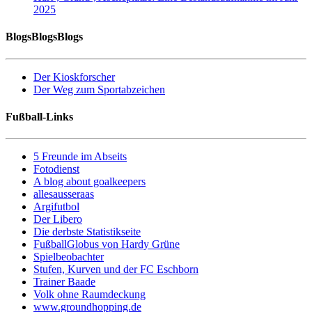
2025
BlogsBlogsBlogs
Der Kioskforscher
Der Weg zum Sportabzeichen
Fußball-Links
5 Freunde im Abseits
Fotodienst
A blog about goalkeepers
allesausseraas
Argifutbol
Der Libero
Die derbste Statistikseite
FußballGlobus von Hardy Grüne
Spielbeobachter
Stufen, Kurven und der FC Eschborn
Trainer Baade
Volk ohne Raumdeckung
www.groundhopping.de