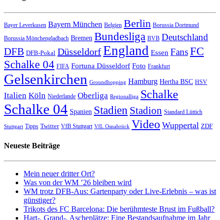
Berlin
Bayern München
Bayer Leverkusen
Belgien
Borussia Dortmund
Bundesliga
Deutschland
Bremen
Borussia Mönchengladbach
BVB
England
FC
DFB
Düsseldorf
Fans
Essen
DFB-Pokal
Schalke 04
Fortuna Düsseldorf
Foto
FIFA
Frankfurt
Gelsenkirchen
Hamburg
Hertha BSC
HSV
Groundhopping
Schalke
Italien
Köln
Oberliga
Niederlande
Regionalliga
Schalke 04
Stadien
Stadion
Spanien
Standard Lüttich
Video
Wuppertal
Twitter
ZDF
Tipps
VfB Stuttgart
Stuttgart
VfL Osnabrück
Neueste Beiträge
Mein neuer dritter Ort?
Was von der WM ’26 bleiben wird
WM trotz DFB-Aus: Gartenparty oder Live-Erlebnis – was ist
günstiger?
Trikots des FC Barcelona: Die berühmteste Brust im Fußball?
Hart-, Grand-, Ascheplätze: Eine Bestandsaufnahme im Jahr