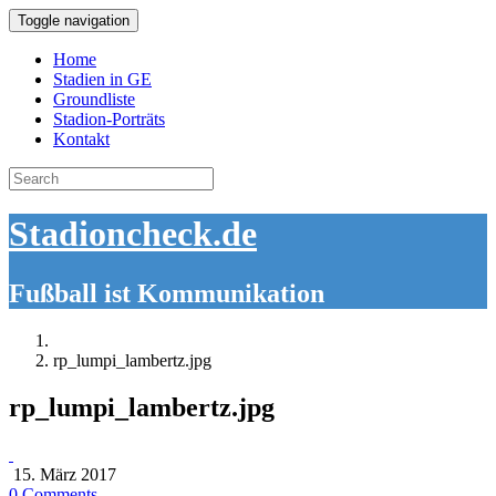
Toggle navigation
Home
Stadien in GE
Groundliste
Stadion-Porträts
Kontakt
Search
for:
Stadioncheck.de
Fußball ist Kommunikation
rp_lumpi_lambertz.jpg
rp_lumpi_lambertz.jpg
15. März 2017
0 Comments