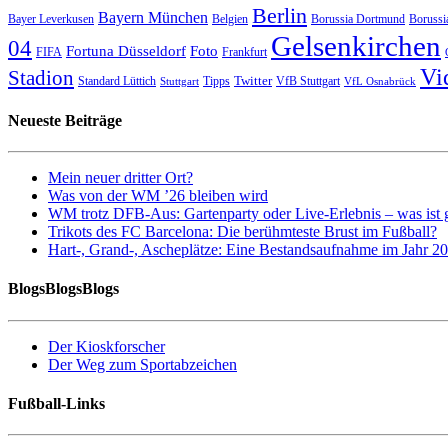
Berlin
Bayern München
Bayer Leverkusen
Belgien
Borussia Dortmund
Borussi
Gelsenkirchen
04
Fortuna Düsseldorf
Foto
FIFA
Frankfurt
Vi
Stadion
Twitter
Standard Lüttich
Tipps
VfB Stuttgart
Stuttgart
VfL Osnabrück
Neueste Beiträge
Mein neuer dritter Ort?
Was von der WM ’26 bleiben wird
WM trotz DFB-Aus: Gartenparty oder Live-Erlebnis – was ist 
Trikots des FC Barcelona: Die berühmteste Brust im Fußball?
Hart-, Grand-, Ascheplätze: Eine Bestandsaufnahme im Jahr 2
BlogsBlogsBlogs
Der Kioskforscher
Der Weg zum Sportabzeichen
Fußball-Links