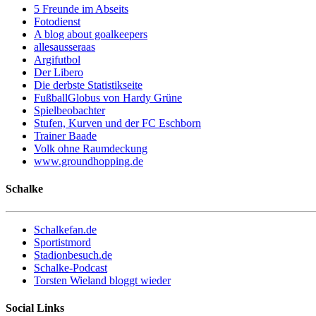
5 Freunde im Abseits
Fotodienst
A blog about goalkeepers
allesausseraas
Argifutbol
Der Libero
Die derbste Statistikseite
FußballGlobus von Hardy Grüne
Spielbeobachter
Stufen, Kurven und der FC Eschborn
Trainer Baade
Volk ohne Raumdeckung
www.groundhopping.de
Schalke
Schalkefan.de
Sportistmord
Stadionbesuch.de
Schalke-Podcast
Torsten Wieland bloggt wieder
Social Links