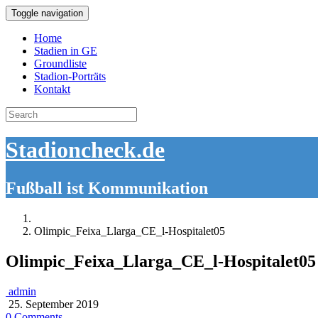
Toggle navigation
Home
Stadien in GE
Groundliste
Stadion-Porträts
Kontakt
Search
for:
Stadioncheck.de
Fußball ist Kommunikation
Olimpic_Feixa_Llarga_CE_l-Hospitalet05
Olimpic_Feixa_Llarga_CE_l-Hospitalet05
admin
25. September 2019
0 Comments