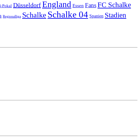
England
FC Schalke
Düsseldorf
Fans
Essen
-Pokal
Schalke 04
Schalke
Stadien
a
Spanien
Regionalliga