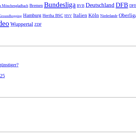
Bundesliga
DFB
Deutschland
Bremen
DFB
a Mönchengladbach
BVB
Italien
Köln
Oberlig
Hamburg
Hertha BSC
HSV
Niederlande
Groundhopping
deo
Wuppertal
ZDF
günstiger?
025