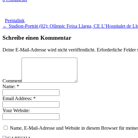
Permalink
Post
← Stadion-Porträt (02): Olímpic Feixa Llarga, CE L’Hospitalet de Ll
navigation
Schreibe einen Kommentar
Deine E-Mail-Adresse wird nicht veröffentlicht.
Erforderliche Felder 
Comment
Name:
*
Email Address:
*
Your Website:
Name, E-Mail-Adresse und Website in diesem Browser für meine