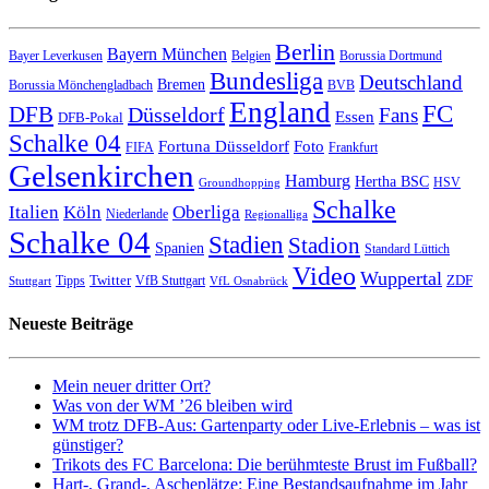
Berlin
Bayern München
Bayer Leverkusen
Belgien
Borussia Dortmund
Bundesliga
Deutschland
Bremen
Borussia Mönchengladbach
BVB
England
FC
DFB
Düsseldorf
Fans
Essen
DFB-Pokal
Schalke 04
Fortuna Düsseldorf
Foto
FIFA
Frankfurt
Gelsenkirchen
Hamburg
Hertha BSC
HSV
Groundhopping
Schalke
Italien
Köln
Oberliga
Niederlande
Regionalliga
Schalke 04
Stadien
Stadion
Spanien
Standard Lüttich
Video
Wuppertal
Twitter
ZDF
Tipps
VfB Stuttgart
Stuttgart
VfL Osnabrück
Neueste Beiträge
Mein neuer dritter Ort?
Was von der WM ’26 bleiben wird
WM trotz DFB-Aus: Gartenparty oder Live-Erlebnis – was ist
günstiger?
Trikots des FC Barcelona: Die berühmteste Brust im Fußball?
Hart-, Grand-, Ascheplätze: Eine Bestandsaufnahme im Jahr