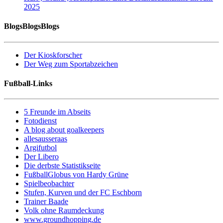
2025
BlogsBlogsBlogs
Der Kioskforscher
Der Weg zum Sportabzeichen
Fußball-Links
5 Freunde im Abseits
Fotodienst
A blog about goalkeepers
allesausseraas
Argifutbol
Der Libero
Die derbste Statistikseite
FußballGlobus von Hardy Grüne
Spielbeobachter
Stufen, Kurven und der FC Eschborn
Trainer Baade
Volk ohne Raumdeckung
www.groundhopping.de