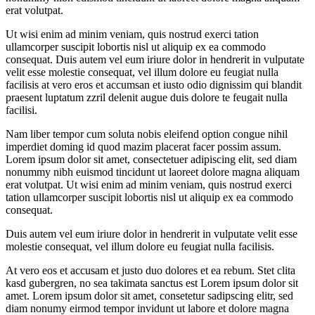
erat volutpat.
Ut wisi enim ad minim veniam, quis nostrud exerci tation
ullamcorper suscipit lobortis nisl ut aliquip ex ea commodo
consequat. Duis autem vel eum iriure dolor in hendrerit in vulputate
velit esse molestie consequat, vel illum dolore eu feugiat nulla
facilisis at vero eros et accumsan et iusto odio dignissim qui blandit
praesent luptatum zzril delenit augue duis dolore te feugait nulla
facilisi.
Nam liber tempor cum soluta nobis eleifend option congue nihil
imperdiet doming id quod mazim placerat facer possim assum.
Lorem ipsum dolor sit amet, consectetuer adipiscing elit, sed diam
nonummy nibh euismod tincidunt ut laoreet dolore magna aliquam
erat volutpat. Ut wisi enim ad minim veniam, quis nostrud exerci
tation ullamcorper suscipit lobortis nisl ut aliquip ex ea commodo
consequat.
Duis autem vel eum iriure dolor in hendrerit in vulputate velit esse
molestie consequat, vel illum dolore eu feugiat nulla facilisis.
At vero eos et accusam et justo duo dolores et ea rebum. Stet clita
kasd gubergren, no sea takimata sanctus est Lorem ipsum dolor sit
amet. Lorem ipsum dolor sit amet, consetetur sadipscing elitr, sed
diam nonumy eirmod tempor invidunt ut labore et dolore magna