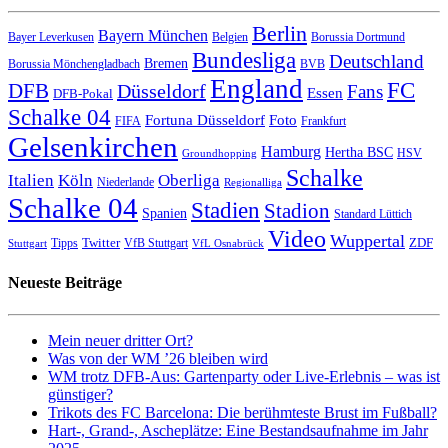
Berlin
Bayern München
Bayer Leverkusen
Belgien
Borussia Dortmund
Bundesliga
Deutschland
Bremen
Borussia Mönchengladbach
BVB
England
FC
DFB
Düsseldorf
Fans
Essen
DFB-Pokal
Schalke 04
Fortuna Düsseldorf
Foto
FIFA
Frankfurt
Gelsenkirchen
Hamburg
Hertha BSC
HSV
Groundhopping
Schalke
Italien
Köln
Oberliga
Niederlande
Regionalliga
Schalke 04
Stadien
Stadion
Spanien
Standard Lüttich
Video
Wuppertal
Twitter
ZDF
Tipps
VfB Stuttgart
Stuttgart
VfL Osnabrück
Neueste Beiträge
Mein neuer dritter Ort?
Was von der WM ’26 bleiben wird
WM trotz DFB-Aus: Gartenparty oder Live-Erlebnis – was ist
günstiger?
Trikots des FC Barcelona: Die berühmteste Brust im Fußball?
Hart-, Grand-, Ascheplätze: Eine Bestandsaufnahme im Jahr