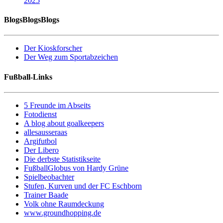
2025
BlogsBlogsBlogs
Der Kioskforscher
Der Weg zum Sportabzeichen
Fußball-Links
5 Freunde im Abseits
Fotodienst
A blog about goalkeepers
allesausseraas
Argifutbol
Der Libero
Die derbste Statistikseite
FußballGlobus von Hardy Grüne
Spielbeobachter
Stufen, Kurven und der FC Eschborn
Trainer Baade
Volk ohne Raumdeckung
www.groundhopping.de