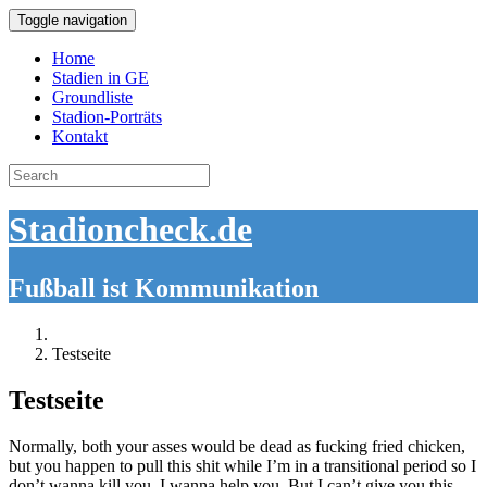
Toggle navigation
Home
Stadien in GE
Groundliste
Stadion-Porträts
Kontakt
Search
for:
Stadioncheck.de
Fußball ist Kommunikation
Testseite
Testseite
Normally, both your asses would be dead as fucking fried chicken,
but you happen to pull this shit while I’m in a transitional period so I
don’t wanna kill you, I wanna help you. But I can’t give you this