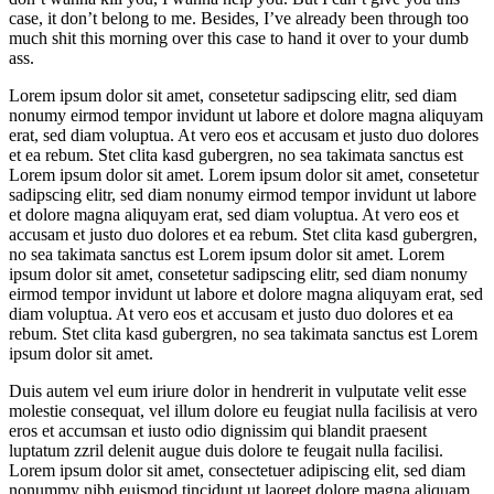
case, it don’t belong to me. Besides, I’ve already been through too
much shit this morning over this case to hand it over to your dumb
ass.
Lorem ipsum dolor sit amet, consetetur sadipscing elitr, sed diam
nonumy eirmod tempor invidunt ut labore et dolore magna aliquyam
erat, sed diam voluptua. At vero eos et accusam et justo duo dolores
et ea rebum. Stet clita kasd gubergren, no sea takimata sanctus est
Lorem ipsum dolor sit amet. Lorem ipsum dolor sit amet, consetetur
sadipscing elitr, sed diam nonumy eirmod tempor invidunt ut labore
et dolore magna aliquyam erat, sed diam voluptua. At vero eos et
accusam et justo duo dolores et ea rebum. Stet clita kasd gubergren,
no sea takimata sanctus est Lorem ipsum dolor sit amet. Lorem
ipsum dolor sit amet, consetetur sadipscing elitr, sed diam nonumy
eirmod tempor invidunt ut labore et dolore magna aliquyam erat, sed
diam voluptua. At vero eos et accusam et justo duo dolores et ea
rebum. Stet clita kasd gubergren, no sea takimata sanctus est Lorem
ipsum dolor sit amet.
Duis autem vel eum iriure dolor in hendrerit in vulputate velit esse
molestie consequat, vel illum dolore eu feugiat nulla facilisis at vero
eros et accumsan et iusto odio dignissim qui blandit praesent
luptatum zzril delenit augue duis dolore te feugait nulla facilisi.
Lorem ipsum dolor sit amet, consectetuer adipiscing elit, sed diam
nonummy nibh euismod tincidunt ut laoreet dolore magna aliquam