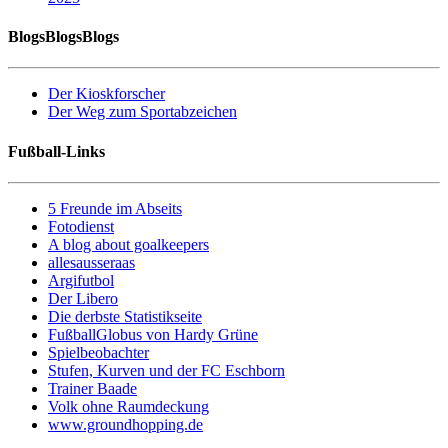
BlogsBlogsBlogs
Der Kioskforscher
Der Weg zum Sportabzeichen
Fußball-Links
5 Freunde im Abseits
Fotodienst
A blog about goalkeepers
allesausseraas
Argifutbol
Der Libero
Die derbste Statistikseite
FußballGlobus von Hardy Grüne
Spielbeobachter
Stufen, Kurven und der FC Eschborn
Trainer Baade
Volk ohne Raumdeckung
www.groundhopping.de