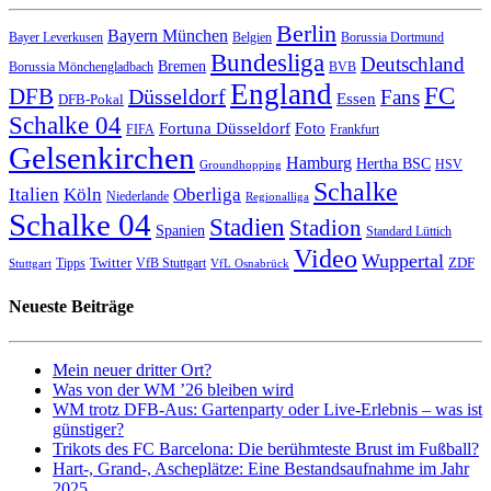
Berlin
Bayern München
Bayer Leverkusen
Belgien
Borussia Dortmund
Bundesliga
Deutschland
Bremen
Borussia Mönchengladbach
BVB
England
FC
DFB
Düsseldorf
Fans
Essen
DFB-Pokal
Schalke 04
Fortuna Düsseldorf
Foto
FIFA
Frankfurt
Gelsenkirchen
Hamburg
Hertha BSC
HSV
Groundhopping
Schalke
Italien
Köln
Oberliga
Niederlande
Regionalliga
Schalke 04
Stadien
Stadion
Spanien
Standard Lüttich
Video
Wuppertal
Twitter
ZDF
Tipps
VfB Stuttgart
Stuttgart
VfL Osnabrück
Neueste Beiträge
Mein neuer dritter Ort?
Was von der WM ’26 bleiben wird
WM trotz DFB-Aus: Gartenparty oder Live-Erlebnis – was ist
günstiger?
Trikots des FC Barcelona: Die berühmteste Brust im Fußball?
Hart-, Grand-, Ascheplätze: Eine Bestandsaufnahme im Jahr
2025