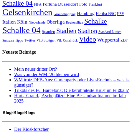
Schalke 04
Fortuna Düsseldorf
Foto
FIFA
Frankfurt
Gelsenkirchen
Hamburg
Hertha BSC
HSV
Groundhopping
Schalke
Italien
Köln
Oberliga
Niederlande
Regionalliga
Schalke 04
Stadien
Stadion
Spanien
Standard Lüttich
Video
Wuppertal
Twitter
ZDF
Tipps
VfB Stuttgart
Stuttgart
VfL Osnabrück
Neueste Beiträge
Mein neuer dritter Ort?
Was von der WM ’26 bleiben wird
WM trotz DFB-Aus: Gartenparty oder Live-Erlebnis – was ist
günstiger?
Trikots des FC Barcelona: Die berühmteste Brust im Fußball?
Hart-, Grand-, Ascheplätze: Eine Bestandsaufnahme im Jahr
2025
BlogsBlogsBlogs
Der Kioskforscher