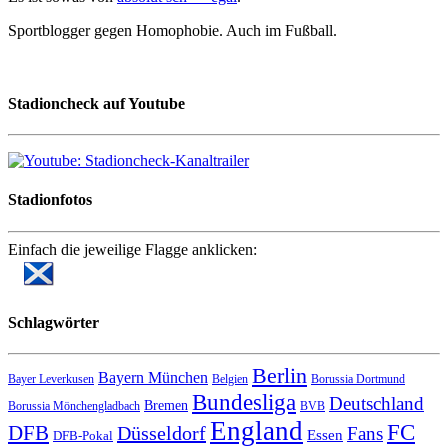
Sportblogger gegen Homophobie. Auch im Fußball.
Stadioncheck auf Youtube
Stadionfotos
Einfach die jeweilige Flagge anklicken:
Schlagwörter
Berlin
Bayern München
Bayer Leverkusen
Belgien
Borussia Dortmund
Bundesliga
Deutschland
Bremen
Borussia Mönchengladbach
BVB
England
FC
DFB
Düsseldorf
Fans
Essen
DFB-Pokal