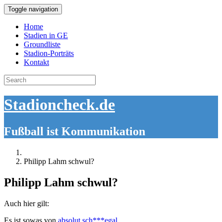
Toggle navigation
Home
Stadien in GE
Groundliste
Stadion-Porträts
Kontakt
Search
for:
Stadioncheck.de
Fußball ist Kommunikation
Philipp Lahm schwul?
Philipp Lahm schwul?
Auch hier gilt:
Es ist sowas von
absolut sch***egal
.