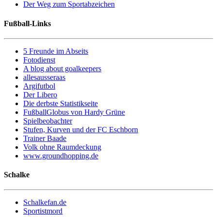
Der Weg zum Sportabzeichen
Fußball-Links
5 Freunde im Abseits
Fotodienst
A blog about goalkeepers
allesausseraas
Argifutbol
Der Libero
Die derbste Statistikseite
FußballGlobus von Hardy Grüne
Spielbeobachter
Stufen, Kurven und der FC Eschborn
Trainer Baade
Volk ohne Raumdeckung
www.groundhopping.de
Schalke
Schalkefan.de
Sportistmord