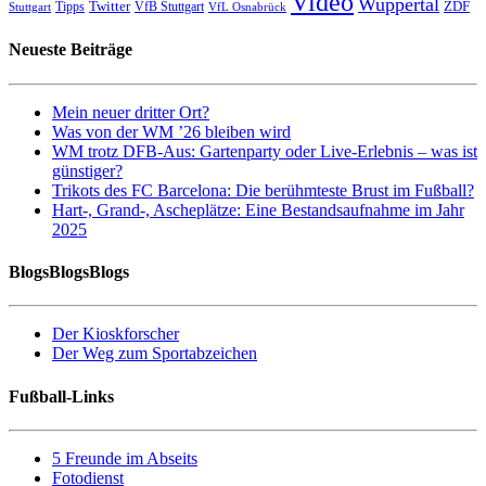
Video
Wuppertal
Twitter
ZDF
Tipps
VfB Stuttgart
Stuttgart
VfL Osnabrück
Neueste Beiträge
Mein neuer dritter Ort?
Was von der WM ’26 bleiben wird
WM trotz DFB-Aus: Gartenparty oder Live-Erlebnis – was ist
günstiger?
Trikots des FC Barcelona: Die berühmteste Brust im Fußball?
Hart-, Grand-, Ascheplätze: Eine Bestandsaufnahme im Jahr
2025
BlogsBlogsBlogs
Der Kioskforscher
Der Weg zum Sportabzeichen
Fußball-Links
5 Freunde im Abseits
Fotodienst