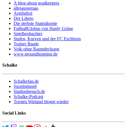
A blog about goalkeepers
allesausseraas
Argifutbol
Der Libero
Die derbste Statistikseite
FußballGlobus von Hardy Grüne
Spielbeobachter
Stufen, Kurven und der FC Eschborn
Trainer Baade
Volk ohne Raumdeckung
www.groundhopping.de
Schalke
Schalkefan.de
Sportistmord
Stadionbesuch.de
Schalke-Podcast
Torsten Wieland bloggt wieder
Social Links