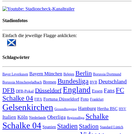
Stadionfotos
Einfach die jeweilige Flagge anklicken:
Schlagwörter
Berlin
Bayern München
Bayer Leverkusen
Belgien
Borussia Dortmund
Bundesliga
Deutschland
Bremen
Borussia Mönchengladbach
BVB
England
FC
DFB
Düsseldorf
Fans
Essen
DFB-Pokal
Schalke 04
Fortuna Düsseldorf
Foto
FIFA
Frankfurt
Gelsenkirchen
Hamburg
Hertha BSC
HSV
Groundhopping
Schalke
Italien
Köln
Oberliga
Niederlande
Regionalliga
Schalke 04
Stadien
Stadion
Spanien
Standard Lüttich