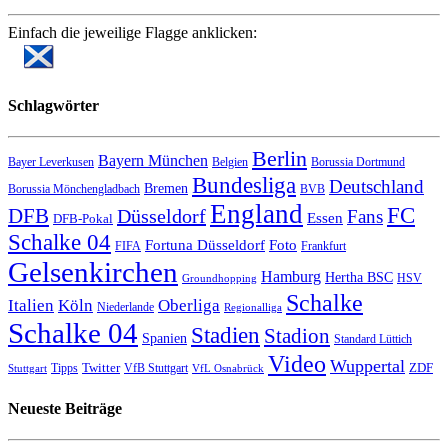
Einfach die jeweilige Flagge anklicken:
Schlagwörter
Berlin
Bayern München
Bayer Leverkusen
Belgien
Borussia Dortmund
Bundesliga
Deutschland
Bremen
Borussia Mönchengladbach
BVB
England
FC
DFB
Düsseldorf
Fans
Essen
DFB-Pokal
Schalke 04
Fortuna Düsseldorf
Foto
FIFA
Frankfurt
Gelsenkirchen
Hamburg
Hertha BSC
HSV
Groundhopping
Schalke
Italien
Köln
Oberliga
Niederlande
Regionalliga
Schalke 04
Stadien
Stadion
Spanien
Standard Lüttich
Video
Wuppertal
Twitter
ZDF
Tipps
VfB Stuttgart
Stuttgart
VfL Osnabrück
Neueste Beiträge