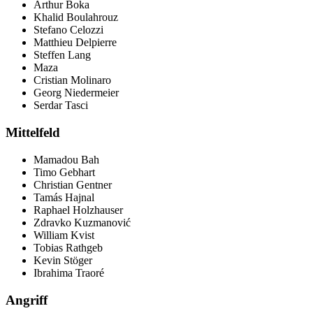
Arthur Boka
Khalid Boulahrouz
Stefano Celozzi
Matthieu Delpierre
Steffen Lang
Maza
Cristian Molinaro
Georg Niedermeier
Serdar Tasci
Mittelfeld
Mamadou Bah
Timo Gebhart
Christian Gentner
Tamás Hajnal
Raphael Holzhauser
Zdravko Kuzmanović
William Kvist
Tobias Rathgeb
Kevin Stöger
Ibrahima Traoré
Angriff