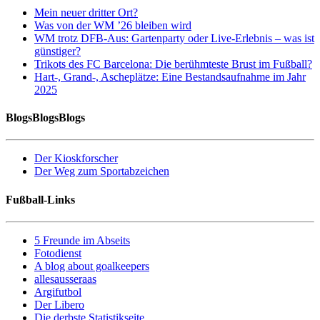
Mein neuer dritter Ort?
Was von der WM ’26 bleiben wird
WM trotz DFB-Aus: Gartenparty oder Live-Erlebnis – was ist
günstiger?
Trikots des FC Barcelona: Die berühmteste Brust im Fußball?
Hart-, Grand-, Ascheplätze: Eine Bestandsaufnahme im Jahr
2025
BlogsBlogsBlogs
Der Kioskforscher
Der Weg zum Sportabzeichen
Fußball-Links
5 Freunde im Abseits
Fotodienst
A blog about goalkeepers
allesausseraas
Argifutbol
Der Libero
Die derbste Statistikseite