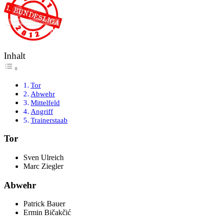
Inhalt
Tor
Abwehr
Mittelfeld
Angriff
Trainerstaab
Tor
Sven Ulreich
Marc Ziegler
Abwehr
Patrick Bauer
Ermin Bičakčić