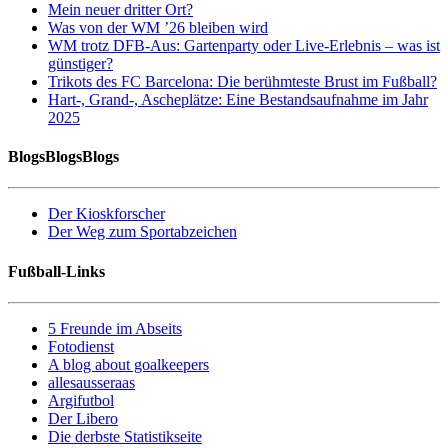
Mein neuer dritter Ort?
Was von der WM ’26 bleiben wird
WM trotz DFB-Aus: Gartenparty oder Live-Erlebnis – was ist
günstiger?
Trikots des FC Barcelona: Die berühmteste Brust im Fußball?
Hart-, Grand-, Ascheplätze: Eine Bestandsaufnahme im Jahr
2025
BlogsBlogsBlogs
Der Kioskforscher
Der Weg zum Sportabzeichen
Fußball-Links
5 Freunde im Abseits
Fotodienst
A blog about goalkeepers
allesausseraas
Argifutbol
Der Libero
Die derbste Statistikseite