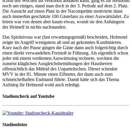
schon seit Wochen als verkorkst abhaken kann, ging es für Helmond
noch um einiges, stand man doch in der 3. Periode auf dem 2. Platz.
Die Aussicht auf einen Platz in der Nacompetitie motivierte dann
auch immerhin geschätzte 100 Gästefans zu einer Auswärtsfahrt. Zu
hören war von denen aber kaum etwas, womit sie den Anhängern
der Heimelf in nichts nachstanden.
Das Spielniveau war (fast erwartungsgemäß) bescheiden, Helmond
zeigte im Angriff wenigstens ab und an gekonntes Kombinieren.
Kurz nach der Pause gingen die Gäste dann auch folgerichtig durch
einen direkt verwandelten Freistoß in Führung. Als eigentlich schon
jeder mit einem verdienten Auswärtssieg rechnete, weckten die
zumeist kläglichen Ausgleichsbemühungen der Hausherren
offensichtlich das Mitleid des Unparteiischen. Dieser schenkte
MVV in der 81. Minute einen Elfmeter, der dann auch zum
schmeichelhaften Endstand führte. Damit hätte sich das Thema
Aufstieg für Helmond wohl auch erledigt.
Stadioncheck auf Youtube
Stadionfotos