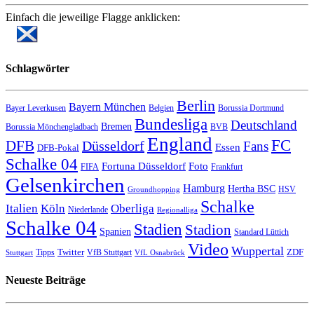
Einfach die jeweilige Flagge anklicken:
Schlagwörter
Berlin
Bayern München
Bayer Leverkusen
Belgien
Borussia Dortmund
Bundesliga
Deutschland
Bremen
Borussia Mönchengladbach
BVB
England
FC
DFB
Düsseldorf
Fans
Essen
DFB-Pokal
Schalke 04
Fortuna Düsseldorf
Foto
FIFA
Frankfurt
Gelsenkirchen
Hamburg
Hertha BSC
HSV
Groundhopping
Schalke
Italien
Köln
Oberliga
Niederlande
Regionalliga
Schalke 04
Stadien
Stadion
Spanien
Standard Lüttich
Video
Wuppertal
Twitter
ZDF
Tipps
VfB Stuttgart
Stuttgart
VfL Osnabrück
Neueste Beiträge