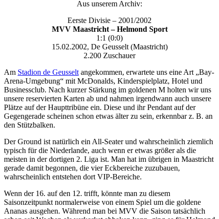
Aus unserem Archiv:
Eerste Divisie – 2001/2002
MVV Maastricht – Helmond Sport
1:1 (0:0)
15.02.2002, De Geusselt (Maastricht)
2.200 Zuschauer
Am
Stadion de Geusselt
angekommen, erwartete uns eine Art „Bay-
Arena-Umgebung“ mit McDonalds, Kinderspielplatz, Hotel und
Businessclub. Nach kurzer Stärkung im goldenen M holten wir uns
unsere reservierten Karten ab und nahmen irgendwann auch unsere
Plätze auf der Haupttribüne ein. Diese und ihr Pendant auf der
Gegengerade scheinen schon etwas älter zu sein, erkennbar z. B. an
den Stützbalken.
Der Ground ist natürlich ein All-Seater und wahrscheinlich ziemlich
typisch für die Niederlande, auch wenn er etwas größer als die
meisten in der dortigen 2. Liga ist. Man hat im übrigen in Maastricht
gerade damit begonnen, die vier Eckbereiche zuzubauen,
wahrscheinlich entstehen dort VIP-Bereiche.
Wenn der 16. auf den 12. trifft, könnte man zu diesem
Saisonzeitpunkt normalerweise von einem Spiel um die goldene
Ananas ausgehen. Während man bei MVV die Saison tatsächlich