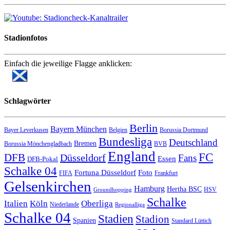
Stadionfotos
Einfach die jeweilige Flagge anklicken:
Schlagwörter
Berlin
Bayern München
Bayer Leverkusen
Belgien
Borussia Dortmund
Bundesliga
Deutschland
Bremen
Borussia Mönchengladbach
BVB
England
FC
DFB
Düsseldorf
Fans
Essen
DFB-Pokal
Schalke 04
Fortuna Düsseldorf
Foto
FIFA
Frankfurt
Gelsenkirchen
Hamburg
Hertha BSC
HSV
Groundhopping
Schalke
Italien
Köln
Oberliga
Niederlande
Regionalliga
Schalke 04
Stadien
Stadion
Spanien
Standard Lüttich