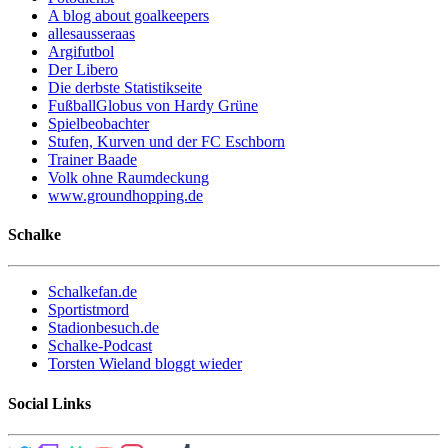
A blog about goalkeepers
allesausseraas
Argifutbol
Der Libero
Die derbste Statistikseite
FußballGlobus von Hardy Grüne
Spielbeobachter
Stufen, Kurven und der FC Eschborn
Trainer Baade
Volk ohne Raumdeckung
www.groundhopping.de
Schalke
Schalkefan.de
Sportistmord
Stadionbesuch.de
Schalke-Podcast
Torsten Wieland bloggt wieder
Social Links