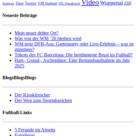
Video
Wuppertal
Twitter
ZDF
Tipps
VfB Stuttgart
Stuttgart
VfL Osnabrück
Neueste Beiträge
Mein neuer dritter Ort?
Was von der WM ’26 bleiben wird
WM trotz DFB-Aus: Gartenparty oder Live-Erlebnis – was ist
günstiger?
Trikots des FC Barcelona: Die berühmteste Brust im Fußball?
Hart-, Grand-, Ascheplätze: Eine Bestandsaufnahme im Jahr
2025
BlogsBlogsBlogs
Der Kioskforscher
Der Weg zum Sportabzeichen
Fußball-Links
5 Freunde im Abseits
Fotodienst