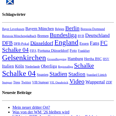
Schlagwörter
Berlin
Bayern München
Bayer Leverkusen
Belgien
Borussia Dortmund
Bundesliga
Deutschland
Bremen
Borussia Mönchengladbach
BVB
England
FC
DFB
Düsseldorf
Fans
Essen
DFB-Pokal
Schalke 04
Fortuna Düsseldorf
Foto
FIFA
Frankfurt
Gelsenkirchen
Hamburg
Hertha BSC
HSV
Groundhopping
Schalke
Italien
Köln
Oberliga
Niederlande
Regionalliga
Schalke 04
Stadien
Stadion
Spanien
Standard Lüttich
Video
Wuppertal
Twitter
ZDF
Tipps
VfB Stuttgart
Stuttgart
VfL Osnabrück
Neueste Beiträge
Mein neuer dritter Ort?
Was von der WM ’26 bleiben wird