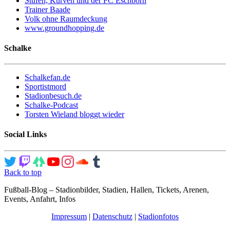
Stufen, Kurven und der FC Eschborn
Trainer Baade
Volk ohne Raumdeckung
www.groundhopping.de
Schalke
Schalkefan.de
Sportistmord
Stadionbesuch.de
Schalke-Podcast
Torsten Wieland bloggt wieder
Social Links
Back to top
Fußball-Blog – Stadionbilder, Stadien, Hallen, Tickets, Arenen,
Events, Anfahrt, Infos
Impressum
|
Datenschutz
|
Stadionfotos