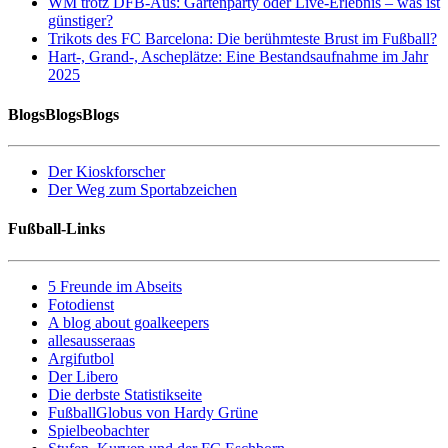
WM trotz DFB-Aus: Gartenparty oder Live-Erlebnis – was ist
günstiger?
Trikots des FC Barcelona: Die berühmteste Brust im Fußball?
Hart-, Grand-, Ascheplätze: Eine Bestandsaufnahme im Jahr
2025
BlogsBlogsBlogs
Der Kioskforscher
Der Weg zum Sportabzeichen
Fußball-Links
5 Freunde im Abseits
Fotodienst
A blog about goalkeepers
allesausseraas
Argifutbol
Der Libero
Die derbste Statistikseite
FußballGlobus von Hardy Grüne
Spielbeobachter