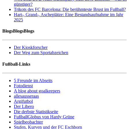
günstiger?
Trikots des FC Barcelona: Die berühmteste Brust im Fußball?
Hart-, Grand-, Ascheplätze: Eine Bestandsaufnahme im Jahr
2025
BlogsBlogsBlogs
Der Kioskforscher
Der Weg zum Sportabzeichen
Fußball-Links
5 Freunde im Abseits
Fotodienst
A blog about goalkeepers
allesausseraas
Argifutbol
Der Libero
Die derbste Statistikseite
FußballGlobus von Hardy Grüne
Spielbeobachter
Stufen, Kurven und der FC Eschborn