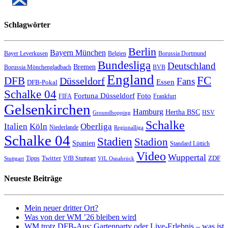
Schlagwörter
Berlin
Bayern München
Bayer Leverkusen
Belgien
Borussia Dortmund
Bundesliga
Deutschland
Bremen
Borussia Mönchengladbach
BVB
England
FC
DFB
Düsseldorf
Fans
Essen
DFB-Pokal
Schalke 04
Fortuna Düsseldorf
Foto
FIFA
Frankfurt
Gelsenkirchen
Hamburg
Hertha BSC
HSV
Groundhopping
Schalke
Italien
Köln
Oberliga
Niederlande
Regionalliga
Schalke 04
Stadien
Stadion
Spanien
Standard Lüttich
Video
Wuppertal
Twitter
ZDF
Tipps
VfB Stuttgart
Stuttgart
VfL Osnabrück
Neueste Beiträge
Mein neuer dritter Ort?
Was von der WM ’26 bleiben wird
WM trotz DFB-Aus: Gartenparty oder Live-Erlebnis – was ist