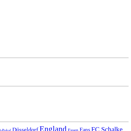
England
FC Schalke
Düsseldorf
Fans
Essen
-Pokal