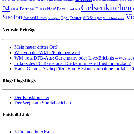
Gelsenkirchen
04
Fortuna Düsseldorf
Foto
FIFA
Frankfurt
Vi
Stadion
Twitter
Standard Lüttich
Tipps
VfB Stuttgart
Stuttgart
VfL Osnabrück
Neueste Beiträge
Mein neuer dritter Ort?
Was von der WM ’26 bleiben wird
WM trotz DFB-Aus: Gartenparty oder Live-Erlebnis – was ist 
Trikots des FC Barcelona: Die berühmteste Brust im Fußball?
Hart-, Grand-, Ascheplätze: Eine Bestandsaufnahme im Jahr 2
BlogsBlogsBlogs
Der Kioskforscher
Der Weg zum Sportabzeichen
Fußball-Links
5 Freunde im Abseits