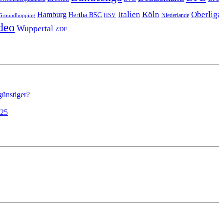
Italien
Köln
Oberlig
Hamburg
Hertha BSC
HSV
Niederlande
Groundhopping
deo
Wuppertal
ZDF
günstiger?
025