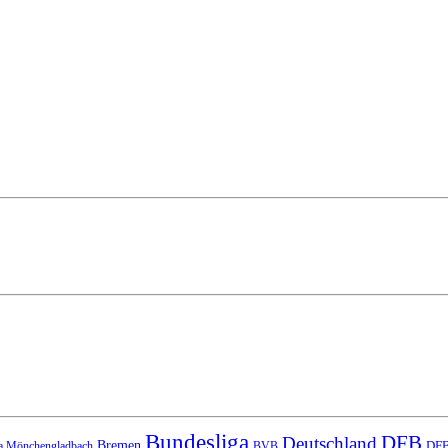
Bundesliga
DFB
Deutschland
Bremen
DFB
a Mönchengladbach
BVB