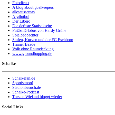
Fotodienst
A blog about goalkeepers
allesausseraas
Argifutbol
Der Libero
Die derbste Statistikseite
FußballGlobus von Hardy Grüne
Spielbeobachter
Stufen, Kurven und der FC Eschborn
Trainer Baade
Volk ohne Raumdeckung
www.groundhopping.de
Schalke
Schalkefan.de
Sportistmord
Stadionbesuch.de
Schalke-Podcast
Torsten Wieland bloggt wieder
Social Links