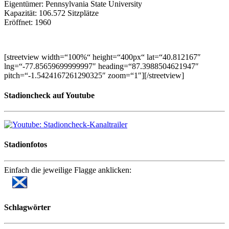
Eigentümer: Pennsylvania State University
Kapazität: 106.572 Sitzplätze
Eröffnet: 1960
[streetview width=“100%“ height=“400px“ lat=“40.812167″
lng=“-77.85659699999997″ heading=“87.3988504621947″
pitch=“-1.5424167261290325″ zoom=“1″][/streetview]
Stadioncheck auf Youtube
Stadionfotos
Einfach die jeweilige Flagge anklicken:
Schlagwörter