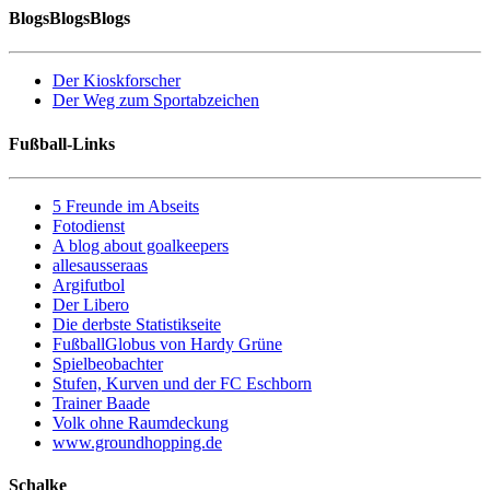
BlogsBlogsBlogs
Der Kioskforscher
Der Weg zum Sportabzeichen
Fußball-Links
5 Freunde im Abseits
Fotodienst
A blog about goalkeepers
allesausseraas
Argifutbol
Der Libero
Die derbste Statistikseite
FußballGlobus von Hardy Grüne
Spielbeobachter
Stufen, Kurven und der FC Eschborn
Trainer Baade
Volk ohne Raumdeckung
www.groundhopping.de
Schalke