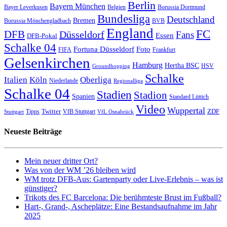
Berlin
Bayern München
Bayer Leverkusen
Belgien
Borussia Dortmund
Bundesliga
Deutschland
Bremen
Borussia Mönchengladbach
BVB
England
FC
DFB
Düsseldorf
Fans
Essen
DFB-Pokal
Schalke 04
Fortuna Düsseldorf
Foto
FIFA
Frankfurt
Gelsenkirchen
Hamburg
Hertha BSC
HSV
Groundhopping
Schalke
Italien
Köln
Oberliga
Niederlande
Regionalliga
Schalke 04
Stadien
Stadion
Spanien
Standard Lüttich
Video
Wuppertal
Twitter
ZDF
Tipps
VfB Stuttgart
Stuttgart
VfL Osnabrück
Neueste Beiträge
Mein neuer dritter Ort?
Was von der WM ’26 bleiben wird
WM trotz DFB-Aus: Gartenparty oder Live-Erlebnis – was ist
günstiger?
Trikots des FC Barcelona: Die berühmteste Brust im Fußball?
Hart-, Grand-, Ascheplätze: Eine Bestandsaufnahme im Jahr
2025